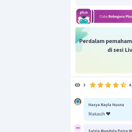
Jadi, jawaban yang tepa
Perdalam pemaham
di sesi L
4
3
Hasya Nayla Husna
Makasih ❤️
Satria Mandala Putra 