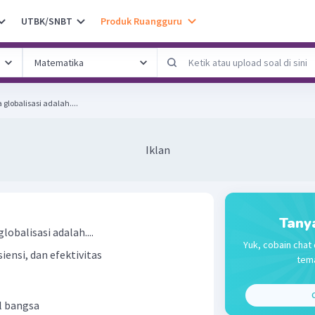
UTBK/SNBT
Produk Ruangguru
globalisasi adalah....
Iklan
Tany
lobalisasi adalah....
Yuk, cobain chat 
iensi, dan efektivitas
tema
C
l bangsa