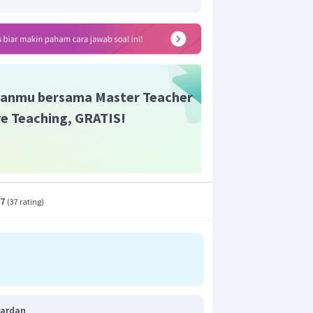
t adalah A.
anmu bersama Master Teacher
ive Teaching, GRATIS!
.7
(
37 rating
)
Wardan