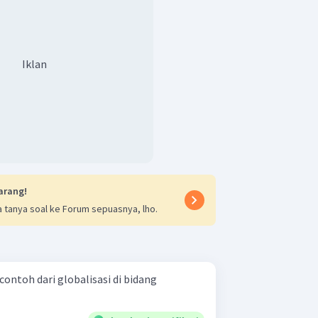
Iklan
arang!
 tanya soal ke Forum sepuasnya, lho.
contoh dari globalisasi di bidang