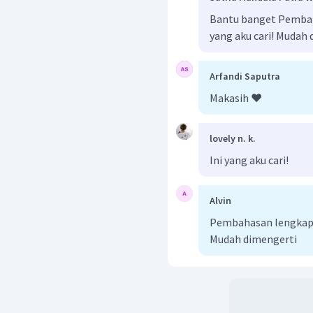
Bantu banget Pembah
yang aku cari! Mudah
Arfandi Saputra
Makasih ❤️
lovely n. k.
Ini yang aku cari!
Alvin
Pembahasan lengkap b
Mudah dimengerti