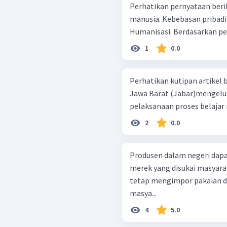
Perhatikan pernyataan berikut ini! Pergeseran manus
manusia. Kebebasan pribadi makin tinggi. Kebebasan terkekang.
Humanisasi. Berdasar
1
0.0
Perhatikan kutipan artikel berikut! Dinas Pendidikan (D
Jawa Barat (Jabar)mengel
pelaksanaan proses belajar 
2
0.0
Produsen dalam negeri dap
merek yang disukai masyara
tetap mengimpor pakaian da
masya...
4
5.0