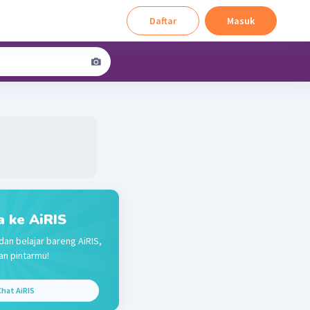
Daftar
Masuk
a ke AiRIS
dan belajar bareng AiRIS,
n pintarmu!
hat AiRIS