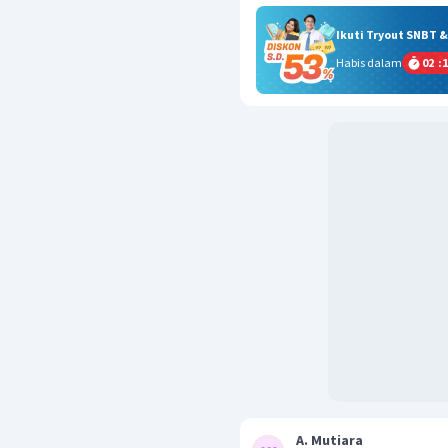
Ikuti Tryout SNBT 
Habis dalam
02
:
1
A. Mutiara