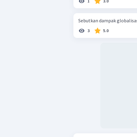
1
3.0
Sebutkan dampak globalisas
3
5.0