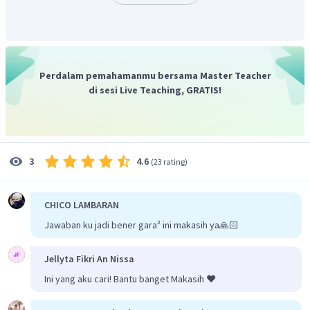
Perdalam pemahamanmu bersama Master Teacher
di sesi Live Teaching, GRATIS!
4.6
3
(
23 rating
)
CHICO LAMBARAN
Jawaban ku jadi bener gara² ini makasih ya🙏🏻
Jellyta Fikri An Nissa
Ini yang aku cari! Bantu banget Makasih ❤️