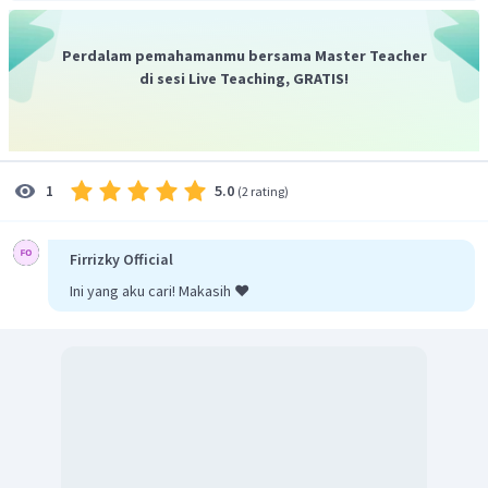
100
22
÷
2
=
100
÷
2
11
=
Perdalam pemahamanmu bersama Master Teacher
50
=
11
:
50
di sesi Live Teaching, GRATIS!
Jadi, diperoleh perbandingan siswa yang memilih susu
B dengan seluruh siswa adalah
.
5.0
1
(
2 rating
)
Firrizky Official
Ini yang aku cari! Makasih ❤️