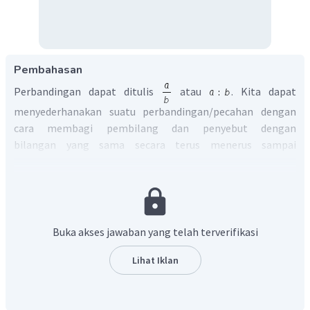
Pembahasan
Perbandingan dapat ditulis
atau
. Kita dapat
menyederhanakan suatu perbandingan/pecahan dengan
cara membagi pembilang dan penyebut dengan
bilangan yang sama secara terus menerus sampai
pembilang dan penyebut tidak dapat dibagi dengan
bilangan yang sama lagi.
Diketahui:
siswa
memilih
susu
A
=
780
siswa
memilih
susu
B
=
220
Buka akses jawaban yang telah terverifikasi
seluruh
siswa
=
780
+
220
=
1.000
Maka
Lihat Iklan
Siswa
memilih
susu
B
220
=
Seluruh
siswa
1.000
220
÷
10
=
1.000
÷
10
22
=