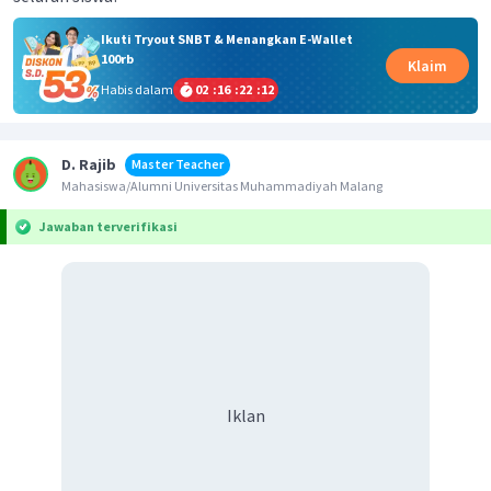
Ikuti Tryout SNBT & Menangkan E-Wallet
100rb
Klaim
Habis dalam
02
:
16
:
22
:
12
D. Rajib
Master Teacher
Mahasiswa/Alumni Universitas Muhammadiyah Malang
Jawaban terverifikasi
Iklan