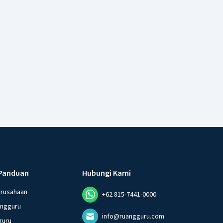
Panduan
Hubungi Kami
erusahaan
+62 815-7441-0000
angguru
info@ruangguru.com
guru