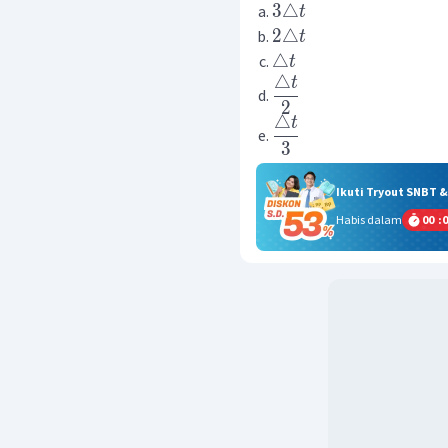
3△
t
2△
t
△
t
△
t
2
△
t
3
Ikuti Tryout SNBT 
Habis dalam
00
:
0