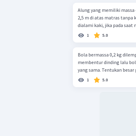
Alung yang memiliki massa 
2,5 m di atas matras tanpa kecepatan awal. 
dialami kaki, jika pada saat 
1
5.0
Bola bermassa 0,2 kg dilem
membentur dinding lalu bol
yang sama. Tentukan besar
1
5.0