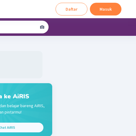
Daftar
Masuk
a ke AiRIS
dan belajar bareng AiRIS,
n pintarmu!
hat AiRIS