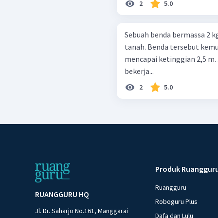
2
5.0
Sebuah benda bermassa 2 kg 
tanah. Benda tersebut kemud
mencapai ketinggian 2,5 m. 
bekerja...
2
5.0
Produk Ruanggur
Ruangguru
RUANGGURU HQ
Roboguru Plus
Jl. Dr. Saharjo No.161, Manggarai
Dafa dan Lulu