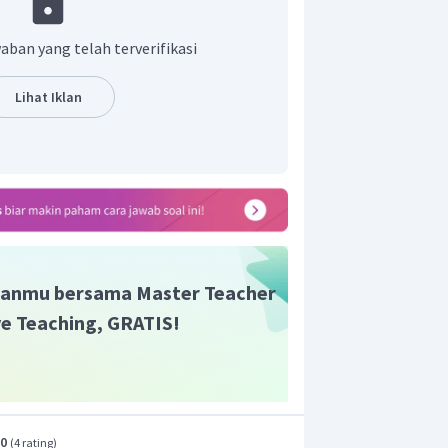
mpunyai suatu hubungan yang dikenal
aban yang telah terverifikasi
impuls-momentum. Bunyi teoremanya
erjakan pada suatu benda sama dengan
Lihat Iklan
g dialami benda tersebut, yaitu beda
dengan momentum awalnya
”.
san teorema impuls-momentum adalah
−
p
a
w
a
l
)
v
0
anmu bersama Master Teacher
ive Teaching, GRATIS!
ada benda (N)
.0
(
4 rating
)