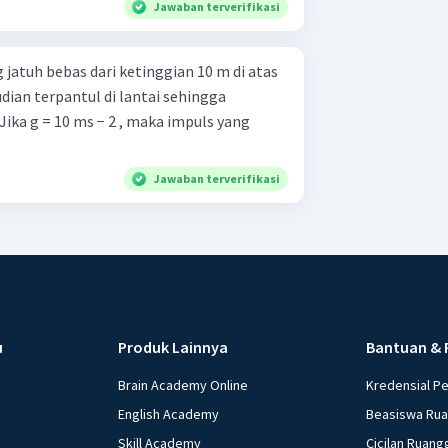
Jawaban terverifikasi
jatuh bebas dari ketinggian 10 m di atas
ian terpantul di lantai sehingga
Jika g = 10 ms − 2 , maka impuls yang
Jawaban terverifikasi
u
Produk Lainnya
Bantuan & 
Brain Academy Online
Kredensial P
English Academy
Beasiswa Ru
Skill Academy
Cicilan Ruang