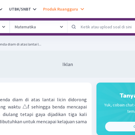
UTBK/SNBT
Produk Ruangguru
da diam di atas lantai l...
Iklan
Tany
nda diam di atas lantai licin didorong
Yuk, cobain chat 
△
ang waktu
sehingga benda mencapai
t
tema
 diulang tetapi gaya dijadikan tiga kali
dibutuhkan untuk mencapai kelajuan sama
C