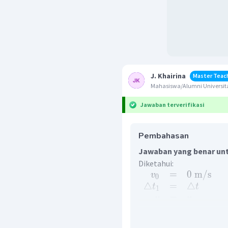
J. Khairina
Master Teac
Mahasiswa/Alumni Universita
Jawaban terverifikasi
Pembahasan
Jawaban yang benar unt
Diketahui:
=
0
m
/
s
v
0
△
=
△
t
t
1
=
v
v
=
3
F
F
2
1
△
Ditanya:
?
t
2