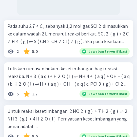
Pada suhu 2 7 ∘ C , sebanyak 1,2 mol gas SCl 2 ​ dimasukkan
ke dalam wadah 2 L menurut reaksi berikut. SCl 2 ​ ( g ) + 2 C
2 ​ H 4 ​ ( g ) ⇌ S ( CH 2 ​ CH 2 ​ Cl ) 2 ​ ( g ) Jika pada keadaan...
2
5.0
Jawaban terverifikasi
Tuliskan rumusan hukum kesetimbangan bagi reaksi-
reaksi: a. NH 3 ​ ( a q ) + H 2 ​ O ( l ) ⇌ NH 4 + ​ ( a q ) + OH − ( a q
) b. H 2 ​ O ( l ) ⇌ H + ( a q ) + OH − ( a q ) c. PCl 3 ​ ( g ) + Cl 2 ...
5
3.7
Jawaban terverifikasi
Untuk reaksi kesetimbangan: 2 NO 2 ​ ( g ) ​ + 7 H 2 ​ ( g ) ​ ⇌ 2
NH 3 ​ ( g ) ​ + 4 H 2 ​ O ( l ) ​ Pernyataan kesetimbangan yang
benar adalah....
3
5.0
Jawaban terverifikasi