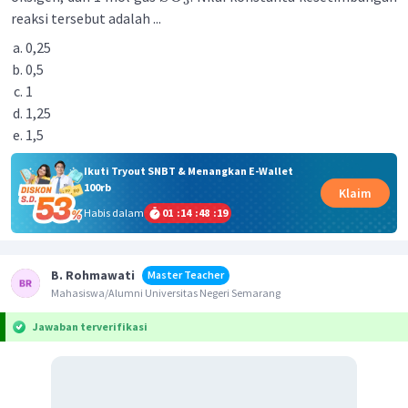
3
reaksi tersebut adalah ...
0,25
0,5
1
1,25
1,5
Ikuti Tryout SNBT & Menangkan E-Wallet
100rb
Klaim
Habis dalam
01
:
14
:
48
:
19
B. Rohmawati
Master Teacher
Mahasiswa/Alumni Universitas Negeri Semarang
Jawaban terverifikasi