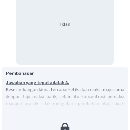
Iklan
Pembahasan
Jawaban yang tepat adalah A.
Kesetimbangan kimia tercapai ketika laju reaksi maju sama
dengan laju reaksi balik, selain itu konsentrasi pereaksi
maupun produk tidak mengalami perubahan atau sudah
konstan.
SO
Reaksi setara antara
dengan oksigen adalah:
2
2
SO
(
)
+
O
(
)
⇌
2
SO
(
)
g
g
g
2
2
3