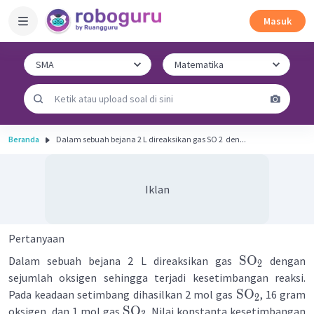
Masuk
Beranda
Dalam sebuah bejana 2 L direaksikan gas SO 2 ​ den...
Iklan
Pertanyaan
SO
Dalam sebuah bejana 2 L direaksikan gas
dengan
2
sejumlah oksigen sehingga terjadi kesetimbangan reaksi.
SO
Pada keadaan setimbang dihasilkan 2 mol gas
, 16 gram
2
SO
oksigen, dan 1 mol gas
. Nilai konstanta kesetimbangan