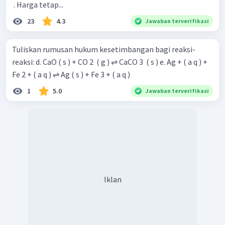
​ . Harga tetap...
23
4.3
Jawaban terverifikasi
Tuliskan rumusan hukum kesetimbangan bagi reaksi-
reaksi: d. CaO ( s ) + CO 2 ​ ( g ) ⇌ CaCO 3 ​ ( s ) e. Ag + ( a q ) +
Fe 2 + ( a q ) ⇌ Ag ( s ) + Fe 3 + ( a q )
1
5.0
Jawaban terverifikasi
Iklan