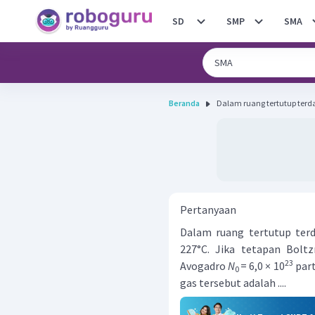
SD
SMP
SMA
Beranda
Dalam ruang tertutup terd
Pertanyaan
Dalam ruang tertutup ter
227°C. Jika tetapan Bol
23
Avogadro
N
= 6,0 × 10
part
0
gas tersebut adalah ....