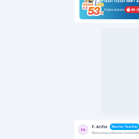
Ikuti Tryout SNBT 
Habis dalam
00
:
0
F. Arifin
Master Teacher
Mahasiswa/Alumni Universita