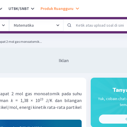
UTBK/SNBT
Produk Ruangguru
apat 2 mol gas monoatomik...
Iklan
Tany
dapat 2 mol gas monoatomik pada suhu
Yuk, cobain chat 
23
tzman
k
= 1,38 × 10
J/K dan bilangan
tema
ikel/mol, energi kinetik rata-rata partikel
C