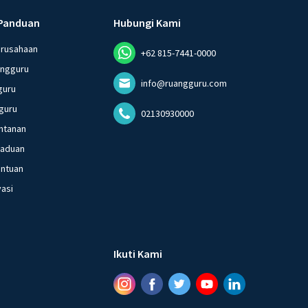
Panduan
Hubungi Kami
erusahaan
+62 815-7441-0000
angguru
info@ruangguru.com
guru
guru
02130930000
ntanan
gaduan
entuan
vasi
Ikuti Kami