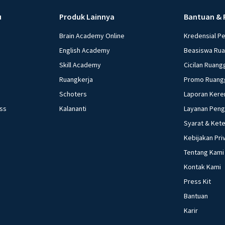
u
Produk Lainnya
Bantuan & 
Brain Academy Online
Kredensial P
English Academy
Beasiswa Ru
Skill Academy
Cicilan Ruang
Ruangkerja
Promo Ruang
Schoters
Laporan Kere
ess
Kalananti
Layanan Pen
Syarat & Ket
Kebijakan Pri
Tentang Kami
Kontak Kami
Press Kit
Bantuan
Karir