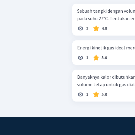
Sebuah tangki dengan volum
pada suhu 27°C. Tentukan en
2
4.9
Energi kinetik gas ideal meru
1
5.0
Banyaknya kalor dibutuhkan
volume tetap untuk gas diat
1
5.0