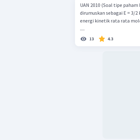
UAN 2010 (Soal tipe paham konsep) Suhu gas idea
dirumuskan sebagai E = 3/2 
energi kinetik rata rata mo
.....
13
4.3