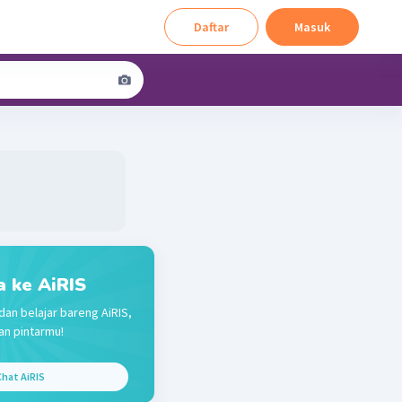
Daftar
Masuk
a ke AiRIS
dan belajar bareng AiRIS,
n pintarmu!
hat AiRIS