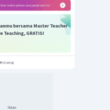
−
20
0
J
ta-rata partikel gas tersebut adalah
anmu bersama Master Teacher
ive Teaching, GRATIS!
.6
(
5 rating
)
Iklan