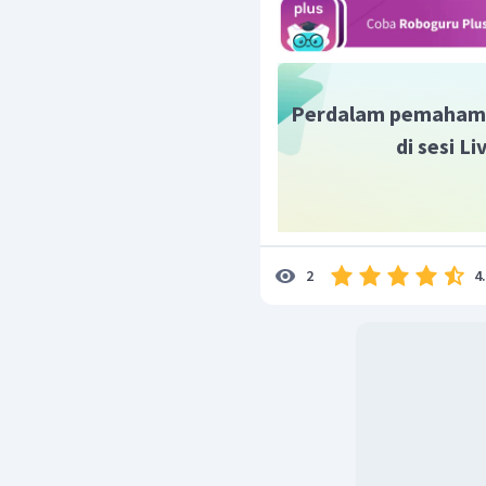
=
2
,
07
×
1
E
K
Jadi, energi kinetik ra
−
20
2
,
07
×
1
0
J
.
Perdalam pemaham
di sesi L
4
2