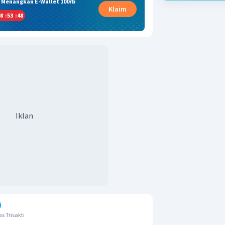
& Menangkan E-Wallet 100rb
Klaim
8
:
53
:
47
Iklan
s Trisakti