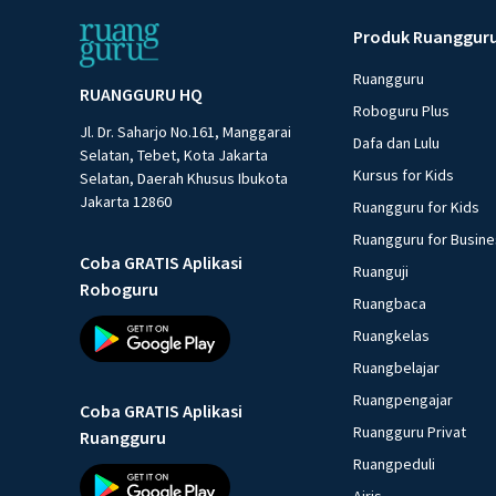
Produk Ruanggur
Ruangguru
RUANGGURU HQ
Roboguru Plus
Jl. Dr. Saharjo No.161, Manggarai
Dafa dan Lulu
Selatan, Tebet, Kota Jakarta
Kursus for Kids
Selatan, Daerah Khusus Ibukota
Jakarta 12860
Ruangguru for Kids
Ruangguru for Busin
Coba GRATIS Aplikasi
Ruanguji
Roboguru
Ruangbaca
Ruangkelas
Ruangbelajar
Ruangpengajar
Coba GRATIS Aplikasi
Ruangguru Privat
Ruangguru
Ruangpeduli