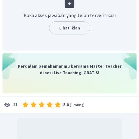
Buka akses jawaban yang telah terverifikasi
Lihat Iklan
Perdalam pemahamanmu bersama Master Teacher
dimana
= jumlah koefisien (produk-
di sesi Live Teaching, GRATIS!
reaktan)
5.0
11
(
1 rating
)
Jadi, nilai
= 0,0278 dan nilai
= 0,0278
.