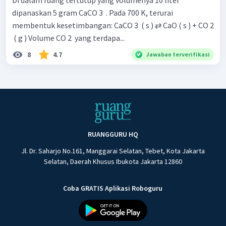
Di dalam ruang tertutup yang volumenya 10 liter
dipanaskan 5 gram CaCO 3 ​ . Pada 700 K, terurai
membentuk kesetimbangan: CaCO 3 ​ ( s ) ⇄ CaO ( s ) + CO 2
​ ( g ) Volume CO 2 ​ yang terdapa...
8
4.7
Jawaban terverifikasi
RUANGGURU HQ
Jl. Dr. Saharjo No.161, Manggarai Selatan, Tebet, Kota Jakarta
Selatan, Daerah Khusus Ibukota Jakarta 12860
Coba GRATIS Aplikasi Roboguru