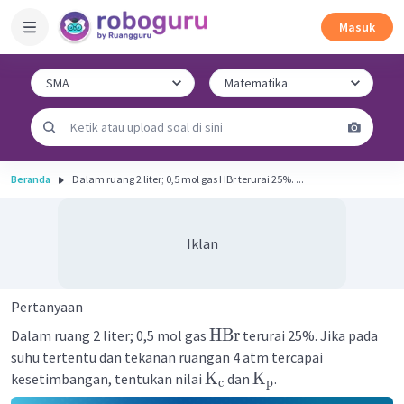
Masuk
Beranda
Dalam ruang 2 liter; 0,5 mol gas HBr terurai 25%. ...
Iklan
Pertanyaan
HBr
Dalam ruang 2 liter; 0,5 mol gas
terurai 25%. Jika pada
suhu tertentu dan tekanan ruangan 4 atm tercapai
K
K
kesetimbangan, tentukan nilai
dan
.
c
p