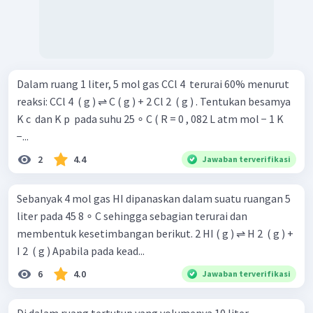
Dalam ruang 1 liter, 5 mol gas CCl 4 ​ terurai 60% menurut
reaksi: CCl 4 ​ ( g ) ⇌ C ( g ) + 2 Cl 2 ​ ( g ) . Tentukan besamya
K c ​ dan K p ​ pada suhu 25 ∘ C ( R = 0 , 082 L atm mol − 1 K
−...
2
4.4
Jawaban terverifikasi
Sebanyak 4 mol gas HI dipanaskan dalam suatu ruangan 5
liter pada 45 8 ∘ C sehingga sebagian terurai dan
membentuk kesetimbangan berikut. 2 HI ( g ) ⇌ H 2 ​ ( g ) +
I 2 ​ ( g ) Apabila pada kead...
6
4.0
Jawaban terverifikasi