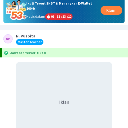
Ikuti Tryout SNBT & Menangkan E-Wallet
100rb
Klaim
Habis dalam
01
:
11
:
13
:
11
N. Puspita
Master Teacher
Jawaban terverifikasi
Iklan