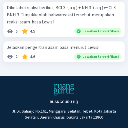
Diketahui reaksi berikut, BCl 3 ​ ( a q ) + NH 3 ​ ( a q ) ⇌ Cl 3 ​
BNH 3 ​ Tunjukkanlah bahwareaksi tersebut merupakan
reaksi asam-basa Lewis!
6
4.5
Jawaban terverifikasi
Jelaskan pengertian asam basa menurut Lewis!
2
4.6
Jawaban terverifikasi
RUANGGURU HQ
Jl. Dr. Saharjo No.161, Manggarai Selatan, Tebet, Kota Jakarta
Selatan, Daerah Khusus Ibukota Jakarta 12860