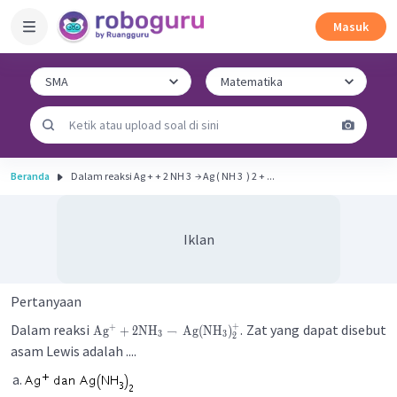
Masuk
Beranda
Dalam reaksi Ag + + 2 NH 3 ​ → Ag ( NH 3 ​ ) 2 + ​...
Iklan
Pertanyaan
+
Dalam reaksi
. Zat yang dapat disebut
+
Ag
+
2
NH
→
Ag
(
NH
)
3
3
2
asam Lewis adalah ....