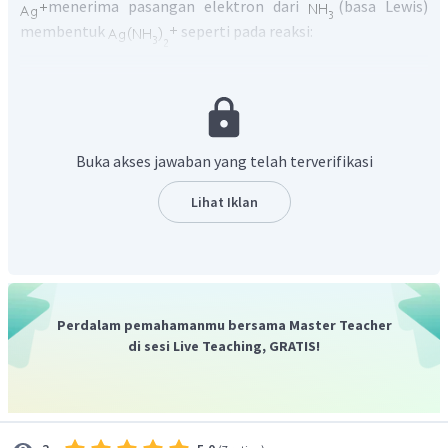
menerima pasangan elektron dari
(basa Lewis)
membentuk
seperti pada reaksi:
Buka akses jawaban yang telah terverifikasi
Lihat Iklan
Dengan demikian, zat yang bertindak sebagai asam Lewis
adalah
.
Jadi, jawaban yang benar adalah C.
Perdalam pemahamanmu bersama Master Teacher
di sesi Live Teaching, GRATIS!