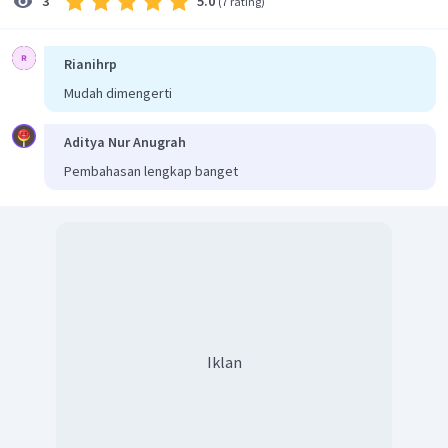
5.0
3
(
7 rating
)
Rianihrp
Mudah dimengerti
Aditya Nur Anugrah
Pembahasan lengkap banget
Iklan