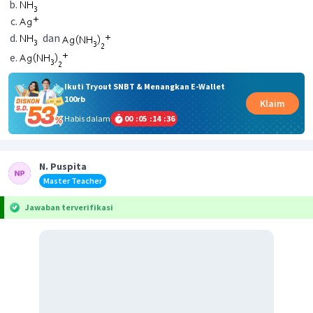
dan
Ikuti Tryout SNBT & Menangkan E-Wallet
100rb
Klaim
Habis dalam
00
:
05
:
14
:
36
N. Puspita
Master Teacher
Jawaban terverifikasi