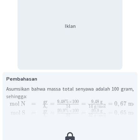
Iklan
Pembahasan
Asumsikan bahwa massa total senyawa adalah 100 gram,
sehingga:
gr
9
,
48%
×
100
9
,
48
g
mol
N
=
=
=
=
0
,
67
mol
A
14
14
g
/
mol
r
gr
20
,
9%
×
100
20
,
9
g
mol
S
=
=
=
=
0
,
65
mol
A
32
32
g
/
mol
r
gr
31
,
62%
×
100
31
,
62
g
mol
O
=
=
=
=
1
,
97
mol
A
16
16
g
/
mol
r
gr
38
g
38%
×
100
mol
F
=
=
=
=
2
mol
A
19
19
g
/
mol
r