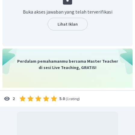
Perbandingan mol nya adalah
Buka akses jawaban yang telah terverifikasi
N
:
S
:
O
:
F
=
1
:
1
:
4
:
4
. Sehingga rumus empirisnya
NSO
F
adalah
.
4
4
Lihat Iklan
Jadi, jawaban yang benar adalah C.
Perdalam pemahamanmu bersama Master Teacher
di sesi Live Teaching, GRATIS!
5.0
2
(
1 rating
)