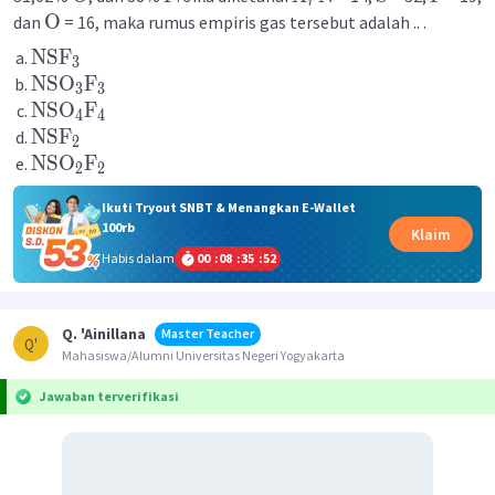
r
O
dan
= 16, maka rumus empiris gas tersebut adalah .. .
NSF
3
NSO
F
3
3
NSO
F
4
4
NSF
2
NSO
F
2
2
Ikuti Tryout SNBT & Menangkan E-Wallet
100rb
Klaim
Habis dalam
00
:
08
:
35
:
52
Q. 'Ainillana
Master Teacher
Q'
Mahasiswa/Alumni Universitas Negeri Yogyakarta
Jawaban terverifikasi