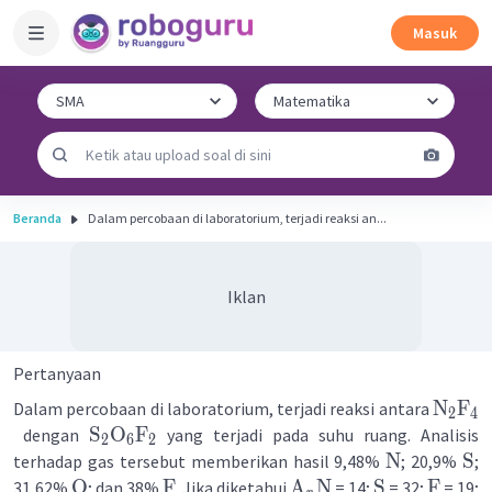
Masuk
Beranda
Dalam percobaan di laboratorium, terjadi reaksi an...
Iklan
Pertanyaan
N
F
Dalam percobaan di laboratorium, terjadi reaksi antara
2
4
S
O
F
dengan
yang terjadi pada suhu ruang. Analisis
2
6
2
N
S
terhadap gas tersebut memberikan hasil 9,48%
; 20,9%
;
O
F
A
N
S
F
31,62%
; dan 38%
. Jika diketahui
= 14;
= 32;
= 19;