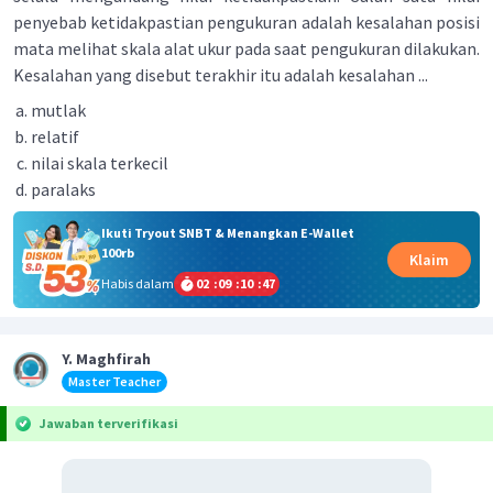
penyebab ketidakpastian pengukuran adalah kesalahan posisi
mata melihat skala alat ukur pada saat pengukuran dilakukan.
Kesalahan yang disebut terakhir itu adalah kesalahan ...
mutlak
relatif
nilai skala terkecil
paralaks
Ikuti Tryout SNBT & Menangkan E-Wallet
100rb
Klaim
Habis dalam
02
:
09
:
10
:
47
Y. Maghfirah
Master Teacher
Jawaban terverifikasi