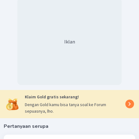
Iklan
Klaim Gold gratis sekarang!
Dengan Gold kamu bisa tanya soal ke Forum
sepuasnya, lho.
Pertanyaan serupa