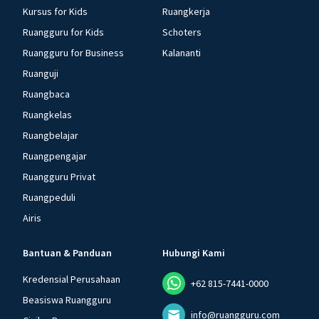
Kursus for Kids
Ruangkerja
Ruangguru for Kids
Schoters
Ruangguru for Business
Kalananti
Ruanguji
Ruangbaca
Ruangkelas
Ruangbelajar
Ruangpengajar
Ruangguru Privat
Ruangpeduli
Airis
Bantuan & Panduan
Hubungi Kami
Kredensial Perusahaan
+62 815-7441-0000
Beasiswa Ruangguru
info@ruangguru.com