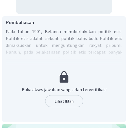
Pembahasan
Pada tahun 1901, Belanda memberlakukan politik etis.
Politik etis adalah sebuah politik balas budi. Politik etis
dimaksudkan untuk menguntungkan rakyat pribumi.
Namun, pada pelaksanaan politik etis terdapat banyak
sekali penyelewengan. Beberapa diantaranya adalah
sebagai berikut.
Irigasi seharusnya ditujukan untuk membantu
pribumi dalam mengurus perkebunannya.
Buka akses jawaban yang telah terverifikasi
Sayangnya, praktik ini tidak dilaksanakan dengan
sebagaimana mestinya karena irigasi hanya ditujukan
Lihat Iklan
kepada perkebunan-perkebunan swasta milik
Belanda.
Pada masa pemerintahan kolonial Hindia Belanda,
Pulau Jawa dianggap sudah terlalu padat sehingga