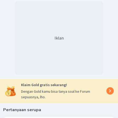
Dengan demikian, penyelewengan-penyelewengan dari
politik etis adalah irigasi yang seharusnya ditujukan ke
perkebunan milik pribumi tidak dilakukan secara efektif,
transmigrasi dimanfaatkan untuk mendapatkan buruh
murah dari Pulau Jawa untuk dipekerjakan oleh para
pemilik perkebunan, edukasi dimaksudkan untuk
Iklan
mendapatkan tenaga terampil yang murah, dan pendidikan
bersifat terbatas.
Klaim Gold gratis sekarang!
Dengan Gold kamu bisa tanya soal ke Forum
sepuasnya, lho.
Pertanyaan serupa