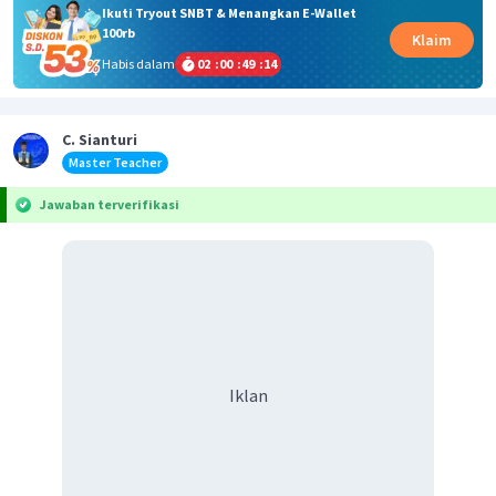
Ikuti Tryout SNBT & Menangkan E-Wallet
100rb
Klaim
Habis dalam
02
:
00
:
49
:
14
C. Sianturi
Master Teacher
Jawaban terverifikasi
Iklan