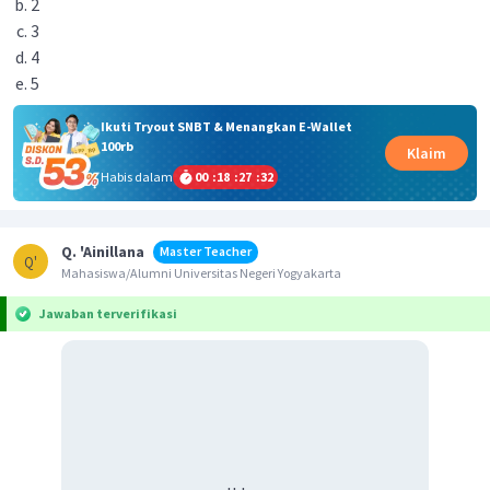
2
3
4
5
Ikuti Tryout SNBT & Menangkan E-Wallet
100rb
Klaim
Habis dalam
00
:
18
:
27
:
31
Q. 'Ainillana
Master Teacher
Q'
Mahasiswa/Alumni Universitas Negeri Yogyakarta
Jawaban terverifikasi