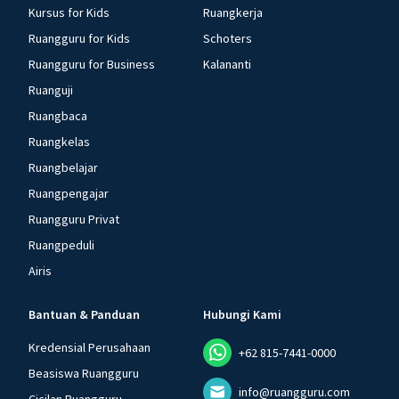
Kursus for Kids
Ruangkerja
Ruangguru for Kids
Schoters
Ruangguru for Business
Kalananti
Ruanguji
Ruangbaca
Ruangkelas
Ruangbelajar
Ruangpengajar
Ruangguru Privat
Ruangpeduli
Airis
Bantuan & Panduan
Hubungi Kami
Kredensial Perusahaan
+62 815-7441-0000
Beasiswa Ruangguru
info@ruangguru.com