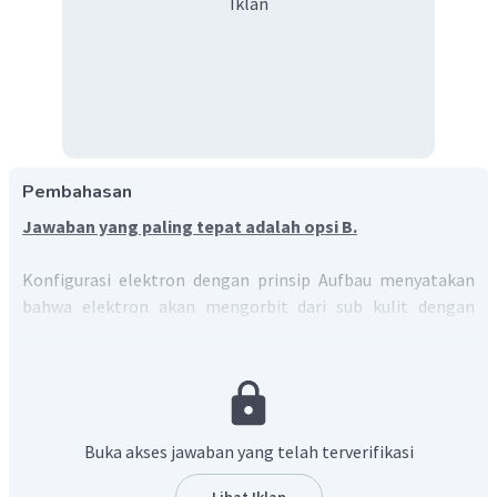
Iklan
Pembahasan
Jawaban yang paling tepat adalah opsi B.
Konfigurasi elektron dengan prinsip Aufbau menyatakan
bahwa elektron akan mengorbit dari sub kulit dengan
tingkatan energi yang paling rendah menuju ke tingkat
energi yang lebih tinggi. Aturan mendasarnya yaitu:
Buka akses jawaban yang telah terverifikasi
Lihat Iklan