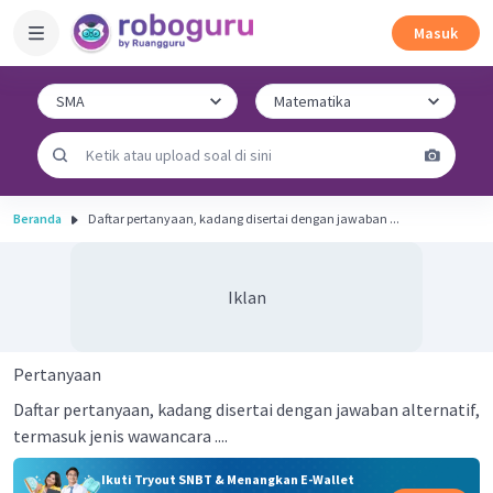
Masuk
Beranda
Daftar pertanyaan, kadang disertai dengan jawaban ...
Iklan
Pertanyaan
Daftar pertanyaan, kadang disertai dengan jawaban alternatif,
termasuk jenis wawancara ....
Ikuti Tryout SNBT & Menangkan E-Wallet