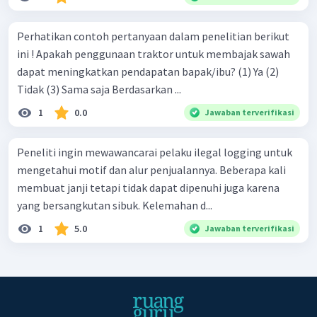
Perhatikan contoh pertanyaan dalam penelitian berikut
ini ! Apakah penggunaan traktor untuk membajak sawah
dapat meningkatkan pendapatan bapak/ibu? (1) Ya (2)
Tidak (3) Sama saja Berdasarkan ...
1
0.0
Jawaban terverifikasi
Peneliti ingin mewawancarai pelaku ilegal logging untuk
mengetahui motif dan alur penjualannya. Beberapa kali
membuat janji tetapi tidak dapat dipenuhi juga karena
yang bersangkutan sibuk. Kelemahan d...
1
5.0
Jawaban terverifikasi