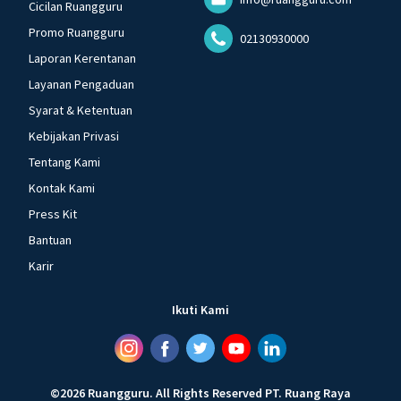
Cicilan Ruangguru
Promo Ruangguru
02130930000
Laporan Kerentanan
Layanan Pengaduan
Syarat & Ketentuan
Kebijakan Privasi
Tentang Kami
Kontak Kami
Press Kit
Bantuan
Karir
Ikuti Kami
©
2026
Ruangguru
.
All Rights Reserved
PT. Ruang Raya