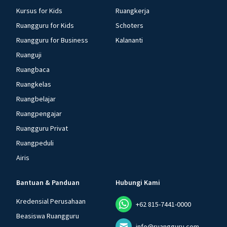
Kursus for Kids
Ruangkerja
Ruangguru for Kids
Schoters
Ruangguru for Business
Kalananti
Ruanguji
Ruangbaca
Ruangkelas
Ruangbelajar
Ruangpengajar
Ruangguru Privat
Ruangpeduli
Airis
Bantuan & Panduan
Hubungi Kami
Kredensial Perusahaan
+62 815-7441-0000
Beasiswa Ruangguru
info@ruangguru.com