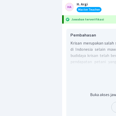
H. Argi
Master Teacher
Jawaban terverifikasi
Pembahasan
Krisan merupakan salah 
di Indonesia selain ma
budidaya krisan telah b
pendapatan petani ya
krisan terbesar di In
Tengah.
Jadi, jawaban yang tepa
Buka akses jaw