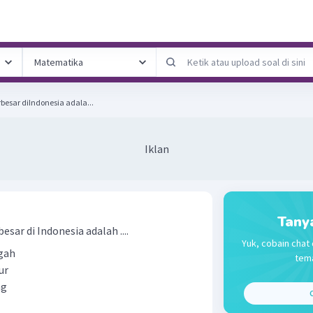
besar diIndonesia adala...
Iklan
Tany
esar di Indonesia adalah ....
Yuk, cobain chat 
ngah
tema
mur
ng
C
n