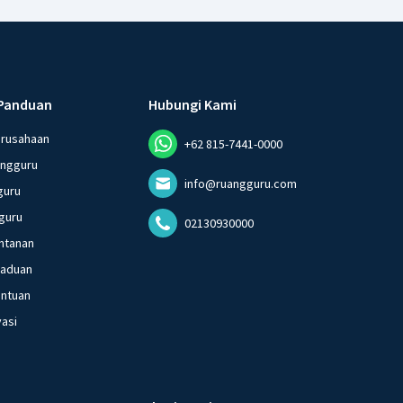
Panduan
Hubungi Kami
erusahaan
+62 815-7441-0000
angguru
info@ruangguru.com
guru
guru
02130930000
ntanan
gaduan
entuan
vasi