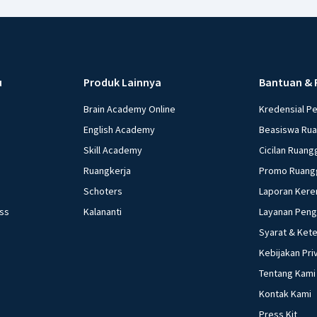
u
Produk Lainnya
Bantuan & 
Brain Academy Online
Kredensial P
English Academy
Beasiswa Ru
Skill Academy
Cicilan Ruang
Ruangkerja
Promo Ruang
Schoters
Laporan Kere
ess
Kalananti
Layanan Pen
Syarat & Ket
Kebijakan Pri
Tentang Kami
Kontak Kami
Press Kit