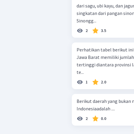
dari sagu, ubi kayu, dan jag
singkatan dari pangan sino
Sinongg...
2
3.5
Perhatikan tabel berikut ini! Berdasarkan data tersebut, Provin
Jawa Barat memiliki jumlah
tertinggi diantara provinsi
te...
1
2.0
Berikut daerah yang bukan 
Indonesiaadalah ....
2
0.0