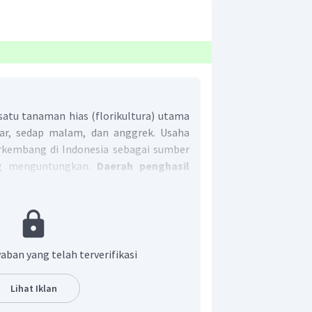
satu tanaman hias (florikultura) utama
war, sedap malam, dan anggrek. Usaha
erkembang di Indonesia sebagai sumber
ng menguntungkan.
Daerah penghasil
donesia adalah Jawa Barat dan Jawa
t adalah A.
aban yang telah terverifikasi
Lihat Iklan