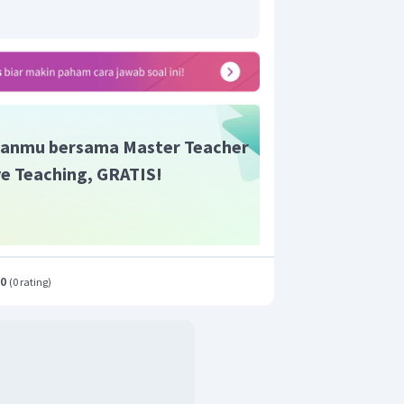
anmu bersama Master Teacher
ive Teaching, GRATIS!
.0
(
0 rating
)