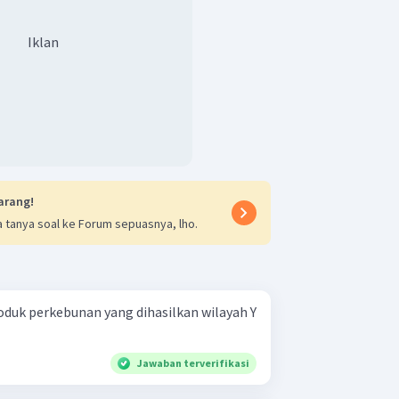
Iklan
arang!
 tanya soal ke Forum sepuasnya, lho.
Jawaban terverifikasi