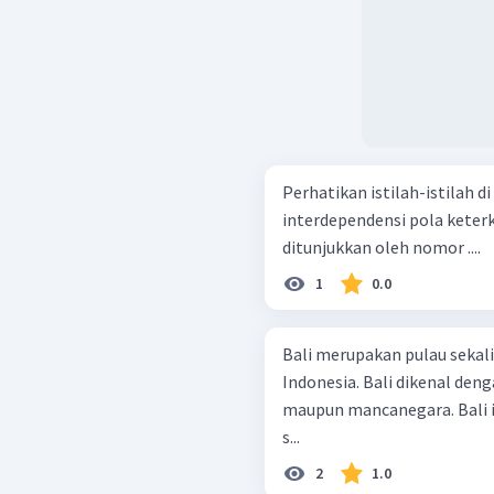
Perhatikan istilah-istilah di bawah ini! keruangan i
interdependensi pola keterkaitan ruang Konsep esensial geografi
ditunjukkan oleh nomor ....
1
0.0
Bali merupakan pulau sekalig
Indonesia. Bali dikenal den
maupun mancanegara. Bali i
s...
2
1.0