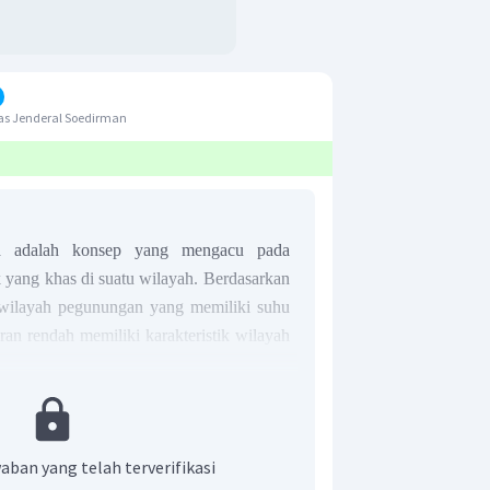
as Jenderal Soedirman
rea adalah konsep yang mengacu pada
k yang khas di suatu wilayah. Berdasarkan
, wilayah pegunungan yang memiliki suhu
ran rendah memiliki karakteristik wilayah
an oleh jenis tanaman tertentu yang dapat
ersebut. Berdasarkan penjelasan tersebut,
ntuk soal ini adalah D.
aban yang telah terverifikasi