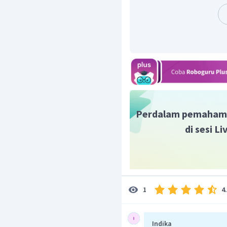
Perdalam pemaham
di sesi L
4
1
Indika