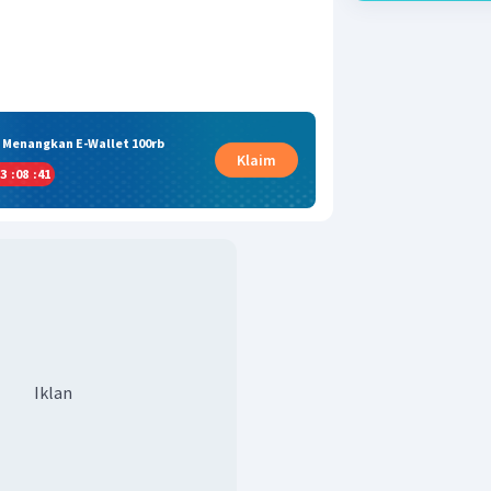
& Menangkan E-Wallet 100rb
Klaim
3
:
08
:
40
Iklan