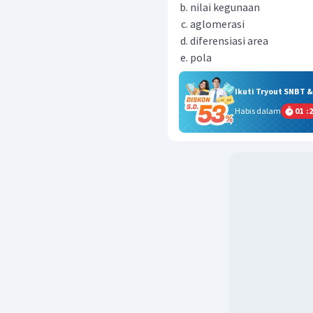
nilai kegunaan
aglomerasi
diferensiasi area
pola
Ikuti Tryout SNBT 
Habis dalam
01
:
2