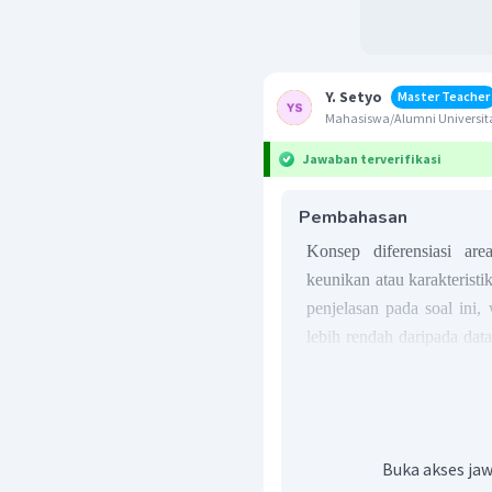
Y. Setyo
Master Teacher
Mahasiswa/Alumni Universit
Jawaban terverifikasi
Pembahasan
Konsep diferensiasi a
keunikan atau karakteristi
penjelasan pada soal ini
lebih rendah daripada data
yang berbeda yang dicirik
tumbuh di kedua wilayah t
maka jawaban yang tepat u
Buka akses jaw