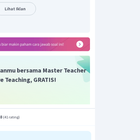
Lihat Iklan
anmu bersama Master Teacher
ive Teaching, GRATIS!
.8
(
41 rating
)