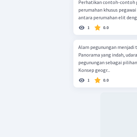
Perhatikan contoh-contoh gejala di b
perumahan khusus pegawai negeri
antara perumahan elit denga
1
0.0
Alam pegunungan menjadi te
Panorama yang indah, udara
pegunungan sebagai piliha
Konsep geogr...
1
0.0