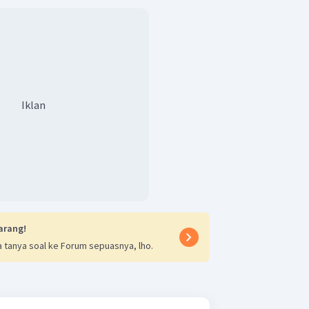
Iklan
arang!
 tanya soal ke Forum sepuasnya, lho.