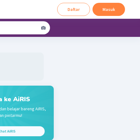
Daftar
Masuk
a ke AiRIS
dan belajar bareng AiRIS,
n pintarmu!
hat AiRIS