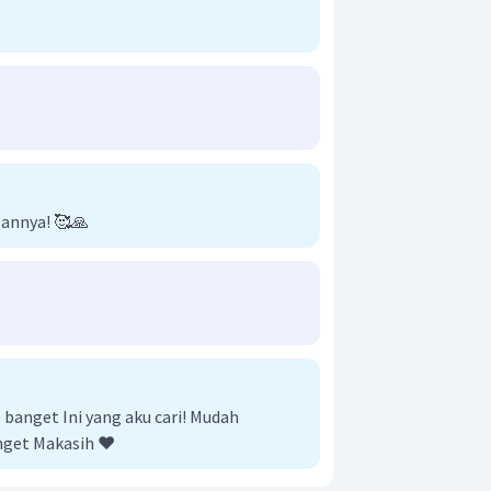
sannya! 🥰🙏
anget Ini yang aku cari! Mudah
nget Makasih ❤️