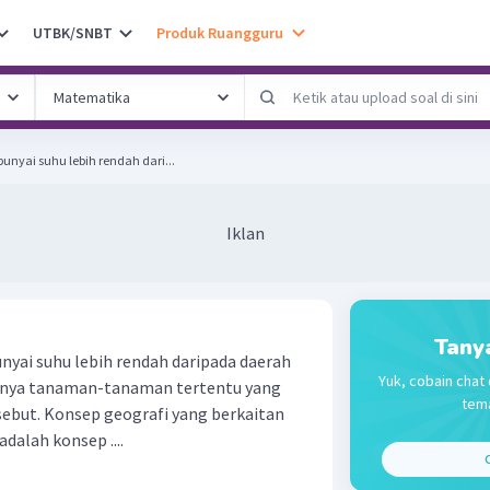
UTBK/SNBT
Produk Ruangguru
yai suhu lebih rendah dari...
Iklan
Tany
ai suhu lebih rendah daripada daerah
Yuk, cobain chat 
anya tanaman-tanaman tertentu yang
tema
sebut. Konsep geografi yang berkaitan
alah konsep ....
C