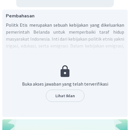
Pembahasan
Politk Etis merupakan sebuah kebijakan yang dikeluarkan
pemerintah Belanda untuk memperbaiki taraf hidup
masyarakat Indonesia. Inti dari kebijakan politik etnis yakni
irigasi, edukasi, serta emigrasi. Dalam kebijakan emigrasi,
penduduk-penduduk di Pulau Jawa dipindahkan ke daerah
Sumatra untuk mengurangi angka kepadatan penduduk di
Jawa. Selain itu, pemindahan penduduk dari Jawa ke
Sumatra juga ditujukan untuk menambah pekerja atau
buruh pabrik milik Belanda yang ada di Sumatra.
Buka akses jawaban yang telah terverifikasi
Dengan demikian, daerah tujuan emigrasi adalah Sumatra.
Lihat Iklan