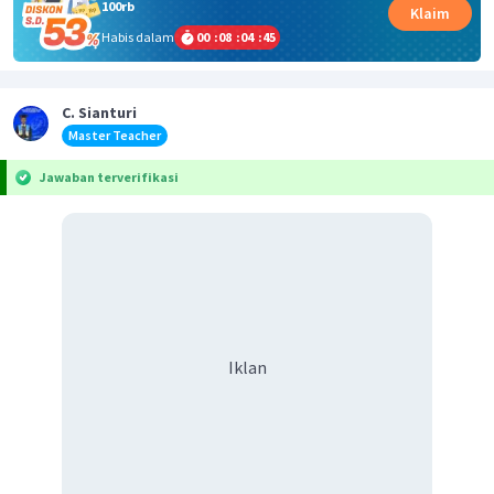
100rb
Klaim
Habis dalam
00
:
08
:
04
:
45
C. Sianturi
Master Teacher
Jawaban terverifikasi
Iklan