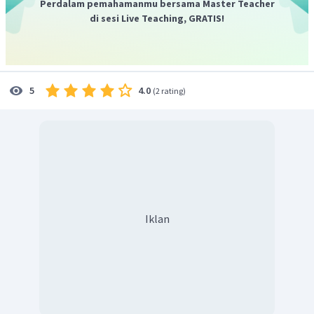
Perdalam pemahamanmu bersama Master Teacher
di sesi Live Teaching, GRATIS!
4.0
5
(
2 rating
)
Iklan