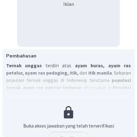
Iklan
Pembahasan
Ternak unggas
terdiri atas
ayam buras, ayam ras
petelur, ayam ras pedaging, itik,
dan
itik manila
. Sebaran
populasi ternak unggas di Indonesia terutama
populasi
ternak ayam ras petelur terbesar
ditemukan di
Provinsi
Jawa Timur, Jawa Tengah, dan Sumatra Utara.
Jadi, jawaban yang tepat adalah A.
Buka akses jawaban yang telah terverifikasi