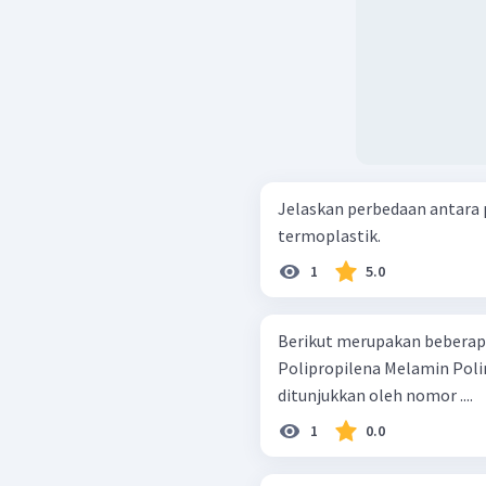
Jelaskan perbedaan antara 
termoplastik.
1
5.0
Berikut merupakan beberapa bahan
Polipropilena Melamin Polimetanal Selulosa Kelompok termoseting
ditunjukkan oleh nomor ....
1
0.0