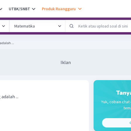
UTBK/SNBT
Produk Ruangguru
adalah ...
Iklan
Tany
adalah ...
Yuk, cobain chat 
tema
C