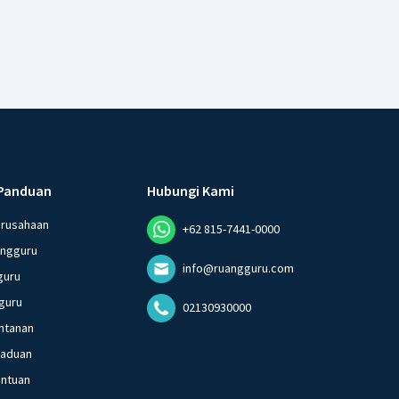
Panduan
Hubungi Kami
erusahaan
+62 815-7441-0000
angguru
info@ruangguru.com
guru
guru
02130930000
ntanan
gaduan
entuan