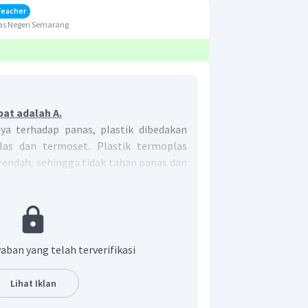
Teacher
as Negeri Semarang
pat adalah A.
ya terhadap panas, plastik dibedakan
las dan termoset. Plastik termoplas
 rendah, sehingga tidak tahan panas dan
alnya PVC, polietena, polipropilena.
stik yang tahan panas, memiliki titik
g lebih tinggi daripada termoplas,
n, dan selulosa.
rmoseting adalah bakelit.
aban yang telah terverifikasi
Lihat Iklan