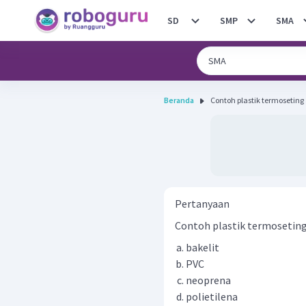
SD
SMP
SMA
Beranda
Contoh plastik termoseting 
Pertanyaan
Contoh plastik termoseting 
bakelit
PVC
neoprena
polietilena