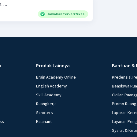
h….
Jawaban terverifikasi
u
Produk Lainnya
Bantuan & 
Brain Academy Online
Kredensial P
English Academy
Beasiswa Ru
Skill Academy
Cicilan Ruang
Ruangkerja
Promo Ruang
Schoters
Laporan Kere
ess
Kalananti
Layanan Pen
Syarat & Ket