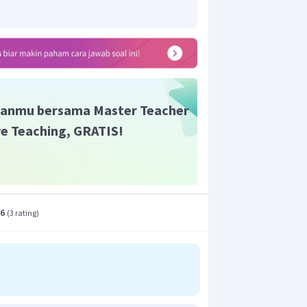
anmu bersama Master Teacher
ive Teaching, GRATIS!
.6
(
3 rating
)