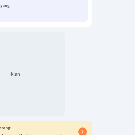
ayang
Iklan
arang!