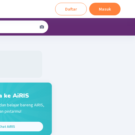
Daftar
Masuk
a ke AiRIS
dan belajar bareng AiRIS,
n pintarmu!
hat AiRIS