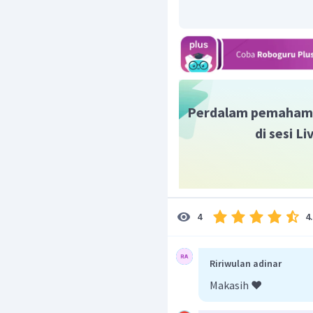
Perdalam pemaham
di sesi L
4
4
Ririwulan adinar
Makasih ❤️