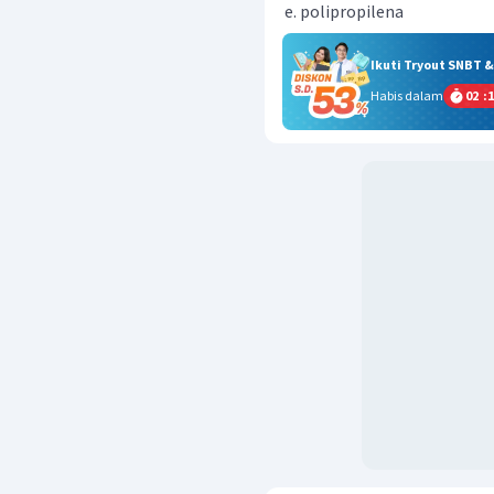
polipropilena
Ikuti Tryout SNBT 
Habis dalam
02
:
1