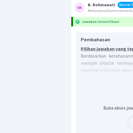
B. Rohmawati
Master 
Mahasiswa/Alumni Universit
Jawaban terverifikasi
Pembahasan
Pilihan jawaban yang te
Berdasarkan ketahanann
menjadi plastik termop
memiliki titik leleh yang
mudah didaur ulang, mis
Termoseting
adalah pla
leleh dan kekuatan yan
misalnya
bakelit
, melami
Jadi, contoh plastik te
Buka akses jaw