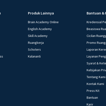
u
Produk Lainnya
Bantuan & 
Brain Academy Online
Kredensial P
English Academy
Beasiswa Ru
Skill Academy
Cicilan Ruang
Ruangkerja
Promo Ruang
Schoters
Laporan Kere
ess
Kalananti
Layanan Pen
Syarat & Ket
Kebijakan Pri
Tentang Kami
Kontak Kami
Press Kit
Bantuan
Karir