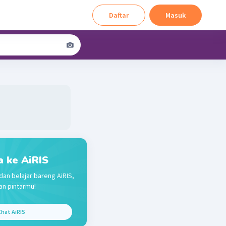
Daftar
Masuk
a ke AiRIS
dan belajar bareng AiRIS,
n pintarmu!
hat AiRIS