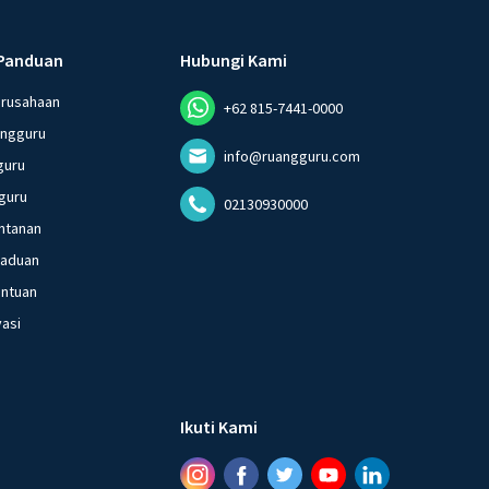
Panduan
Hubungi Kami
erusahaan
+62 815-7441-0000
angguru
info@ruangguru.com
guru
guru
02130930000
ntanan
gaduan
entuan
vasi
Ikuti Kami