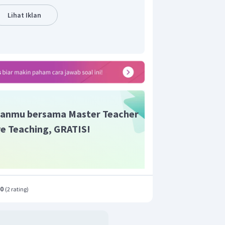
Lihat Iklan
anmu bersama Master Teacher
ive Teaching, GRATIS!
.0
(
2 rating
)