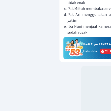
tidak enak
Pak Miftah membuka ser
Pak Ari menggunakan 
yatim
lbu Hani menjual kamera
sudah rusak
Ikuti Tryout SNBT 
Habis dalam
02
:
1