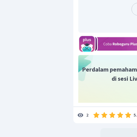
Perdalam pemaham
di sesi L
5
2