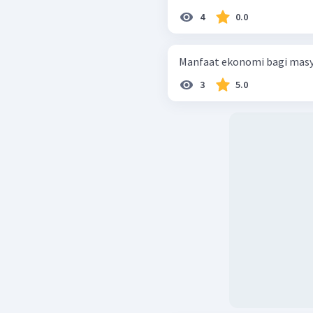
4
0.0
Manfaat ekonomi bagi masya
3
5.0