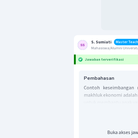
S. Sumiati
Master Teach
Mahasiswa/Alumni Universita
Jawaban terverifikasi
Pembahasan
Contoh keseimbangan m
makhluk ekonomi adalah
untuk membantu anak ya
Jadi, jawaban yang tepat
Buka akses jaw