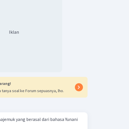
Iklan
arang!
 tanya soal ke Forum sepuasnya, lho.
jemuk yang berasal dari bahasa Yunani