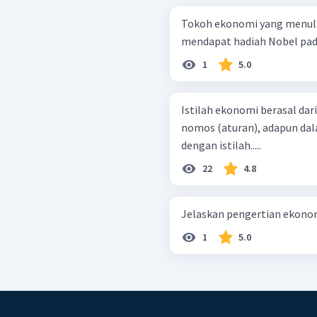
Tokoh ekonomi yang menuli
mendapat hadiah Nobel pada t
1
5.0
Istilah ekonomi berasal dar
nomos (aturan), adapun dal
dengan istilah.....
22
4.8
Jelaskan pengertian ekono
1
5.0