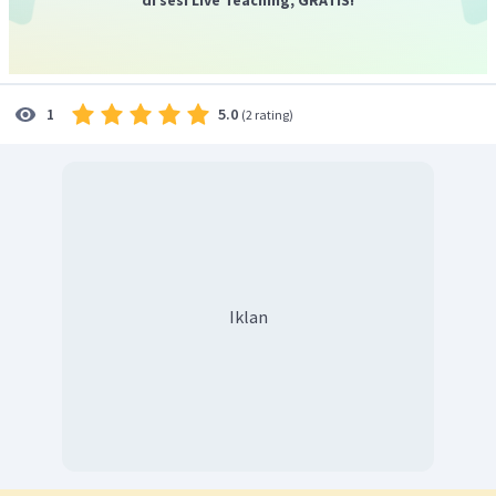
5.0
1
(
2 rating
)
Iklan