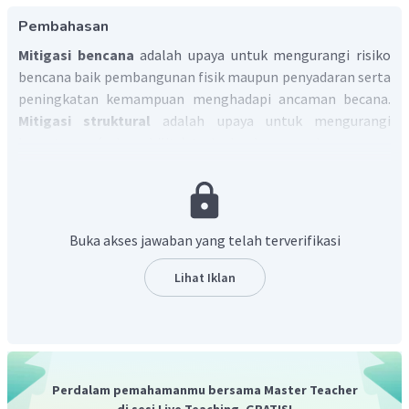
Pembahasan
Mitigasi bencana
adalah upaya untuk mengurangi risiko
bencana baik pembangunan fisik maupun penyadaran serta
peningkatan kemampuan menghadapi ancaman becana.
Mitigasi struktural
adalah upaya untuk mengurangi
kerentanan (vulnerability) terhadap bencana dengan cara
rekayasa teknis bangunan tahan bencana. Maka dari itu di
masyarakat yang hidup di sekitar daerah rawan bencana.
Mitigasi non struktural
meliputi kesiapsiagaan seseorang
terhadap bencana, kesiapsiagaan meliputi kebijakan,
Buka akses jawaban yang telah terverifikasi
pengetahuan serta bagaimana seseorang tersebut
bertindak ketika bencana.
Lihat Iklan
Perdalam pemahamanmu bersama Master Teacher
di sesi Live Teaching, GRATIS!