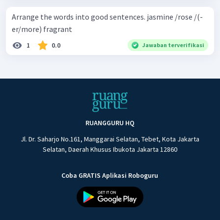
Arrange the words into good sentences. jasmine /rose /(-
er/more) fragrant
1
0.0
Jawaban terverifikasi
RUANGGURU HQ
Jl. Dr. Saharjo No.161, Manggarai Selatan, Tebet, Kota Jakarta
Selatan, Daerah Khusus Ibukota Jakarta 12860
Coba GRATIS Aplikasi Roboguru