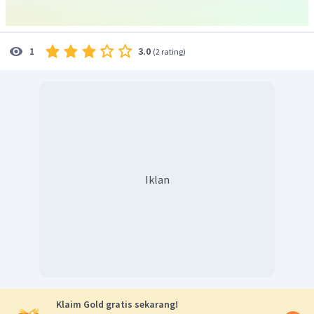
3.0
1
(
2 rating
)
Iklan
Klaim Gold gratis sekarang!