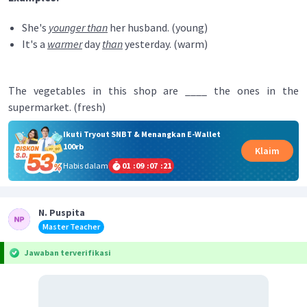
She's
younger than
her husband. (young)
It's a
warmer
day
than
yesterday. (warm)
The vegetables in this shop are ____ the ones in the
supermarket. (fresh)
Ikuti Tryout SNBT & Menangkan E-Wallet
100rb
Klaim
Habis dalam
01
:
09
:
07
:
21
N. Puspita
Master Teacher
Jawaban terverifikasi