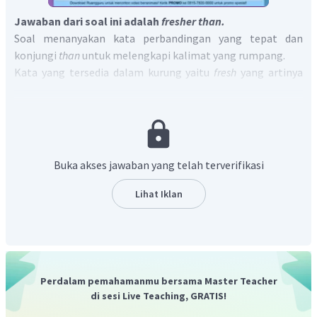
Jawaban dari soal ini adalah
fresher than.
Soal menanyakan kata perbandingan yang tepat dan
konjungi
than
untuk melengkapi kalimat yang rumpang.
Kata yang tersedia dalam kurung yaitu
fresh
yang artinya
segar.
Terjemahan dari kalimat yang diinginkan adalah "Sayuran di
toko ini lebih segar daripada yang ada di supermarket."
Pola kalimat
comparative degree
adalah:
S
(pertama)
+ to be + adjective + er + than + S
(kedua)
Buka akses jawaban yang telah terverifikasi
Dari pola tersebut, dapat diketahui bahwa kata yang tepat
untuk mengisi bagian yang rumpang adalah
adjective +
Lihat Iklan
er.
Lebih segar dalam bahasa Inggris adalah
fresher.
Kalimat yang lengkap menjadi
"The vegetables in this shop
are fresher than the ones in the supermarket."
Jadi jawaban yang tepat adalah
fresher than.
Perdalam pemahamanmu bersama Master Teacher
di sesi Live Teaching, GRATIS!