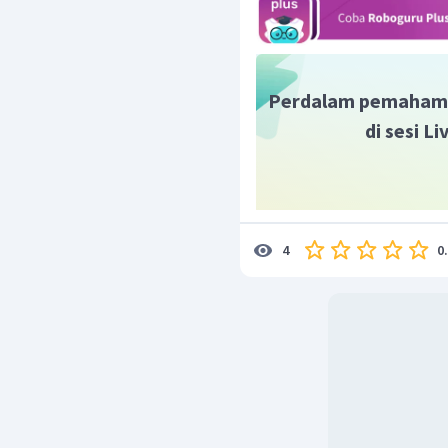
Perdalam pemaham
di sesi L
0
4