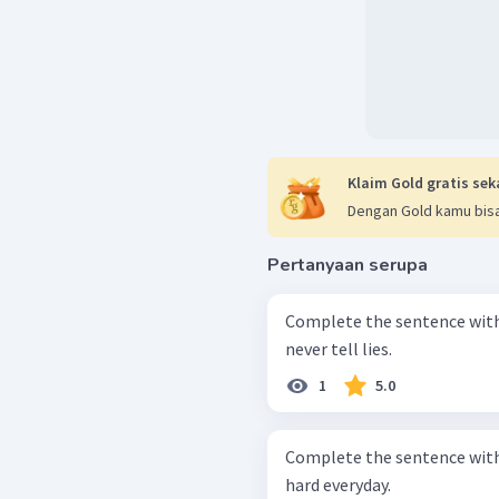
Klaim Gold gratis sek
Dengan Gold kamu bisa
Pertanyaan serupa
Complete the sentence with suitable word! 
never tell lies.
1
5.0
Complete the sentence with suitable word! 3
hard everyday.