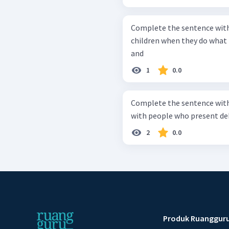
Complete the sentence with suitable word!
children when they do what 
and
1
0.0
Complete the sentence with suitable word! 2.
with people who present de
2
0.0
Produk Ruanggur