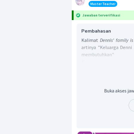
Master Teacher
Jawaban terverifikasi
Pembahasan
Kalimat
Dennis' family i
artinya "Keluarga Denni
membutuhkan"
Maka jawaban yang te
inggris
generous
Buka akses jaw