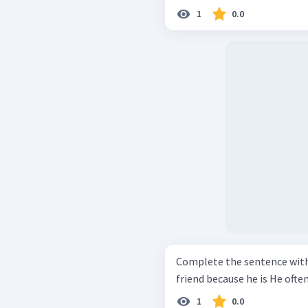
1
0.0
Complete the sentence with suitable word
friend because he is He oft
1
0.0