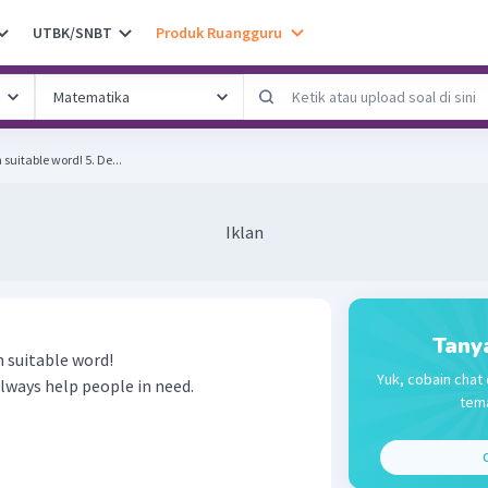
UTBK/SNBT
Produk Ruangguru
Complete the sentence with suitable word! 5. De...
Iklan
Tany
 suitable word!
Yuk, cobain chat 
lways help people in need.
tema
C