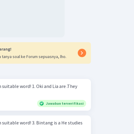
arang!
 tanya soal ke Forum sepuasnya, lho.
1. Oki and Lia are .They
Jawaban terverifikasi
. Bintang is a He studies