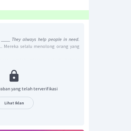
s
They always help people in need.
 ... Mereka selalu menolong orang yang
pat adalah 'dermawan' di bahasa
aban yang telah terverifikasi
Lihat Iklan