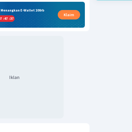
& Menangkan E-Wallet 100rb
Klaim
7
:
47
:
36
Iklan