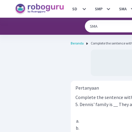
SD
SMP
SMA
Beranda
Pertanyaan
Complete the sentence with
5. Dennis' family is
They a