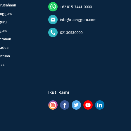
erusahaan
+62 815-7441-0000
angguru
info@ruangguru.com
guru
guru
02130930000
ntanan
gaduan
entuan
vasi
Ikuti Kami