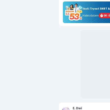
Ikuti Tryout SNBT 
Habis dalam
00
:
0
E. Dwi