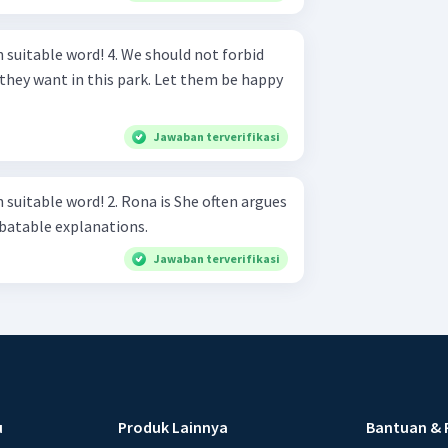
 4. We should not forbid
they want in this park. Let them be happy
Jawaban terverifikasi
 Rona is She often argues
batable explanations.
Jawaban terverifikasi
u
Produk Lainnya
Bantuan & 