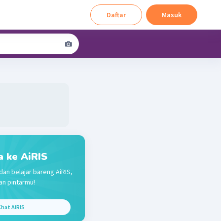
Daftar
Masuk
a ke AiRIS
dan belajar bareng AiRIS,
n pintarmu!
hat AiRIS