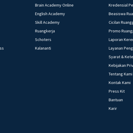
Brain Academy Online
Kredensial P
English Academy
Beasiswa Ru
Skill Academy
Cicilan Ruang
Ruangkerja
Promo Ruang
Schoters
Laporan Kere
ess
Kalananti
Layanan Pen
Syarat & Ket
Kebijakan Pri
Tentang Kami
Kontak Kami
Press Kit
Bantuan
Karir