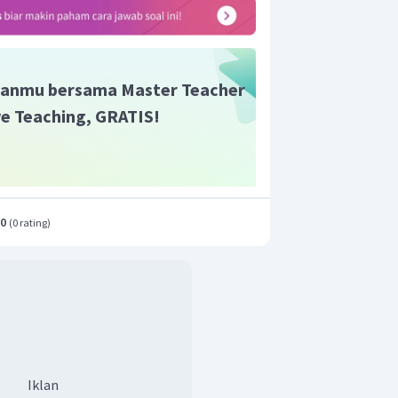
anmu bersama Master Teacher
ive Teaching, GRATIS!
.0
(
0 rating
)
Iklan