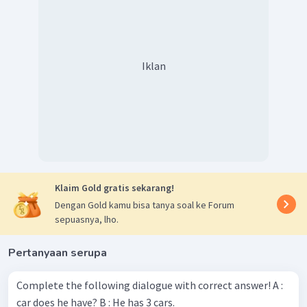
Iklan
Klaim Gold gratis sekarang!
Dengan Gold kamu bisa tanya soal ke Forum
sepuasnya, lho.
Pertanyaan serupa
Complete the following dialogue with correct answer! A :
car does he have? B : He has 3 cars.