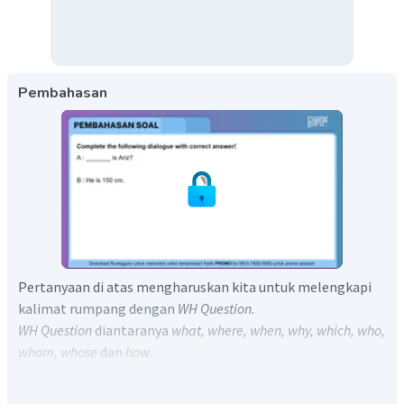
Pembahasan
Pertanyaan di atas mengharuskan kita untuk melengkapi
kalimat rumpang dengan
WH Question.
WH Question
diantaranya
what, where, when, why, which, who,
whom, whose
dan
how.
A : "
is Ariz?"
artinya "_____ Ariz?".
B :
"He is 150 cm"
artinya "Dia 150 cm".