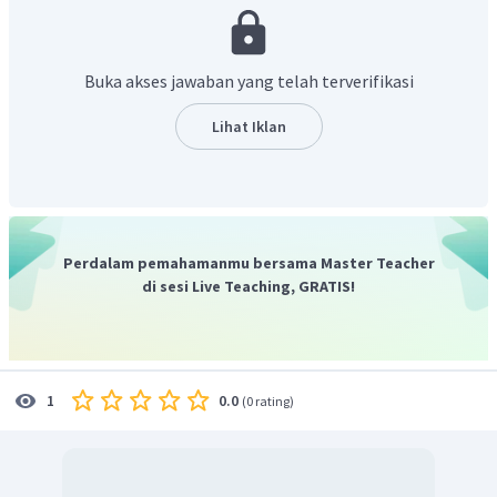
Kalimat
"He is 150 cm"
artinya "Dia 150 cm", menunjukan
mengenai tinggi dari Ariz yaitu 150 cm. Kata
tanya
How
digunakan untuk menanyakan jumlah
Buka akses jawaban yang telah terverifikasi
(kuantitas), harga, usia, tinggi badan, jarak, durasi, cara dan
frekuensi. Kalimat tersebut menunjukan mengenai tinggi
Lihat Iklan
badan seseorang, sehingga kata tanya
How
ditambahkan
kata
tall
menjadi
How tall
(Berapa tinggi).
Sehingga kata tanya yang tepat untuk melengkapi
kalimat rumpang di atas adalah "
How tall"
artinya
"Berapa tinggi".
Perdalam pemahamanmu bersama Master Teacher
di sesi Live Teaching, GRATIS!
0.0
1
(
0 rating
)