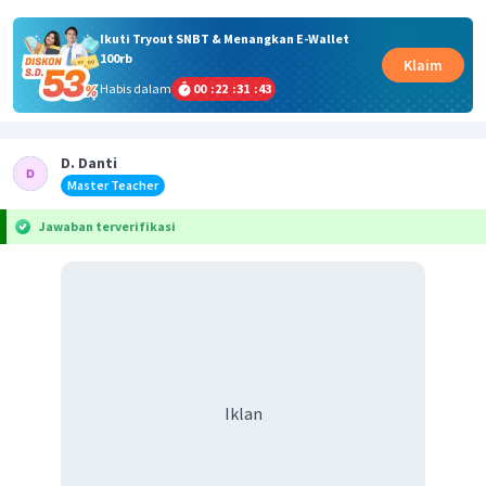
Ikuti Tryout SNBT & Menangkan E-Wallet
100rb
Klaim
Habis dalam
00
:
22
:
31
:
43
D. Danti
Master Teacher
Jawaban terverifikasi
Iklan