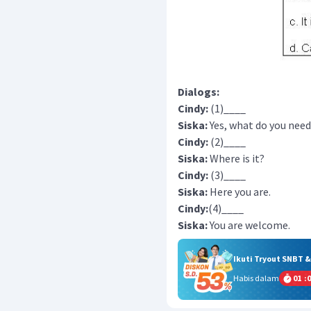
Dialogs:
Cindy:
(1)____
Siska:
Yes, what do you need
Cindy:
(2)____
Siska:
Where is it?
Cindy:
(3)____
Siska:
Here you are.
Cindy:
(4)____
Siska:
You are welcome.
Ikuti Tryout SNBT 
Habis dalam
01
:
0