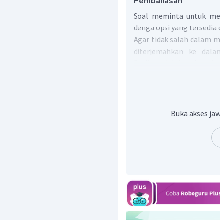
Pembahasan
Soal meminta untuk mel
denga opsi yang tersedia 
Agar tidak salah dalam m
diterjemahkan ke dalam
Berikut adalah terjemahan
Cindy
: (1)____
Siska:
Ya, apa yang kamu
Cindy: (2)____
Siska:
Di mana itu?
Buka akses jaw
Cindy:
(3)____
Siska:
Ini dia.
Cindy:
(4)____
Siska:
Sama - sama.
Berdasarkan terjemahan 
untuk masing - masing ba
1.
Can you help me
= Dapa
2.
I need a comb
= Aku mem
3.
It is on the table
=Ini ada