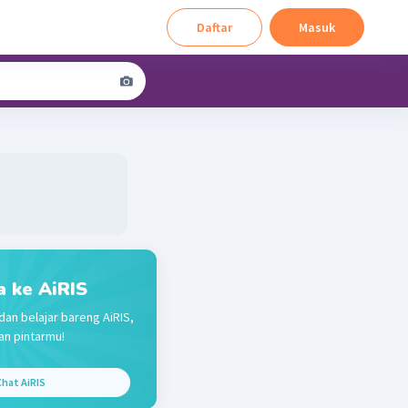
Daftar
Masuk
a ke AiRIS
dan belajar bareng AiRIS,
n pintarmu!
hat AiRIS