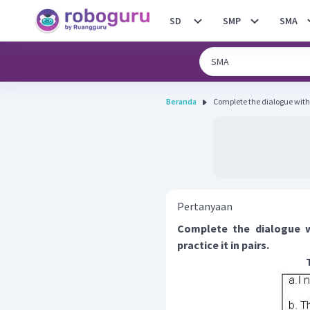
SD
SMP
SMA
Beranda
Complete the dialogue with t
Pertanyaan
Complete the dialogue w
practice it in pairs.