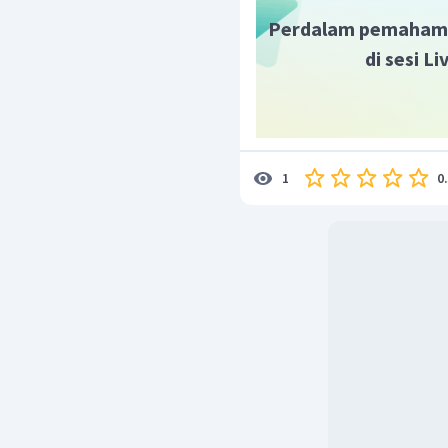
4.
Thank you Cindy
= Terim
Perdalam pemaham
Jadi, jawaban yang bena
di sesi L
comb"
,
"It is on the table
0
1