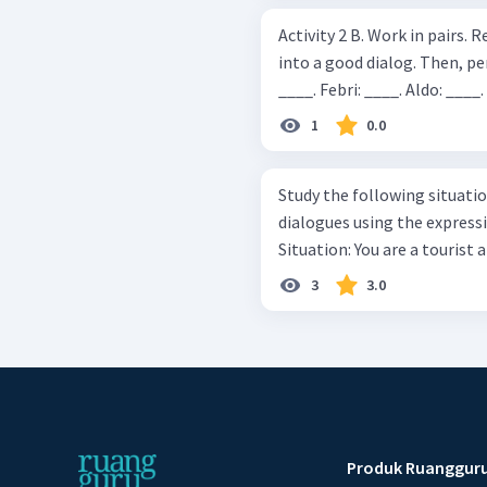
Activity 2 B. Work in pairs. Rearrange the jumbled expressions below
into a good dialog. Then, perfo
1
0.0
Study the following situati
dialogues using the express
Situation: You are a to
3
3.0
Produk Ruanggur