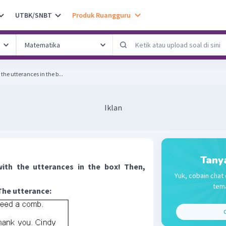
UTBK/SNBT
Produk Ruangguru
he utterances in the b...
Iklan
Tany
ith the utterances in the box! Then,
Yuk, cobain chat 
tema
The utterance:
C