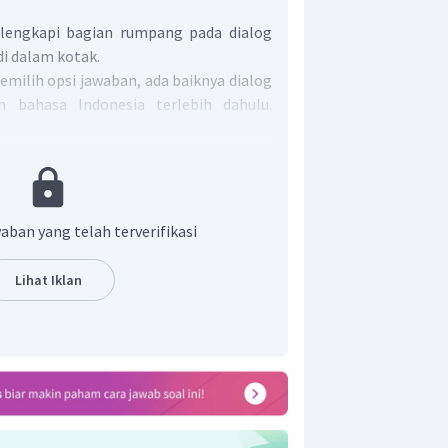
engkapi bagian rumpang pada dialog
di dalam kotak.
emilih opsi jawaban, ada baiknya dialog
 bahasa Indonesia terlebih dahulu.
 dari dialog pada soal:
 butuhkan?
aban yang telah terverifikasi
Lihat Iklan
dialog di atas, maka opsi yang tepat
gian rumpang adalah sebagai berikut:
tkah kamu menolongku?
butuhkan sebuah sisir.
 di atas meja.