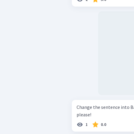
Change the sentence into Bahasa Indones
please!
1
0.0