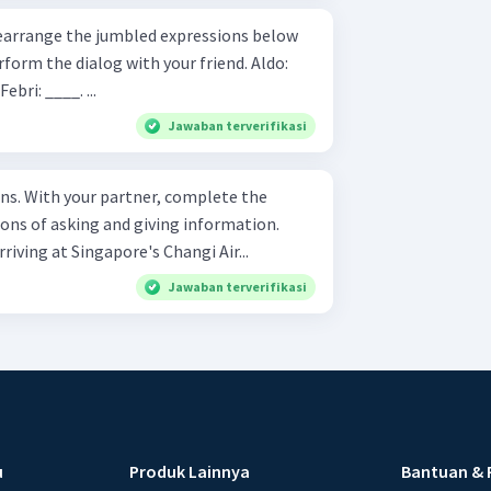
rm the dialog with your friend. Aldo:
____. Febri: ____. Aldo: ____. Febri: ____. ...
Jawaban terverifikasi
ons. With your partner, complete the
ions of asking and giving information.
urist arriving at Singapore's Changi Air...
Jawaban terverifikasi
u
Produk Lainnya
Bantuan & 