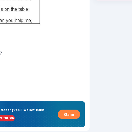
?
& Menangkan E-Wallet 100rb
Klaim
9
:
30
:
05