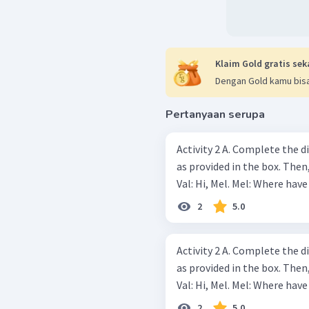
Klaim Gold gratis sek
Dengan Gold kamu bisa
Pertanyaan serupa
Activity 2 A. Complete the dialog below using appropriate expressions
as provided in the box. Then, practi
2
5.0
Activity 2 A. Complete the dialog below using appropriate expressions
as provided in the box. Then, practi
2
5.0