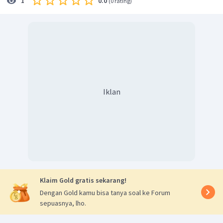
0.0
1
(
0 rating
)
Iklan
Klaim Gold gratis sekarang!
Dengan Gold kamu bisa tanya soal ke Forum
sepuasnya, lho.