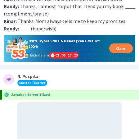
Randy:
Thanks, I almost forgot that I lend you my book. ____
(compliment/praise)
Kinar:
Thanks. Mom always tells me to keep my promises.
Randy:
____ (hope/wish)
Ikuti Tryout SNBT & Menangkan E-Wallet
100rb
Klaim
Habis dalam
02
:
06
:
13
:
23
N. Puspita
Master Teacher
Jawaban terverifikasi