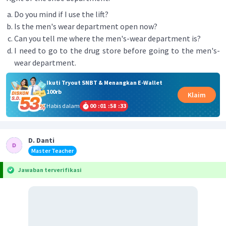
Do you mind if I use the lift?
Is the men's wear department open now?
Can you tell me where the men's-wear department is?
I need to go to the drug store before going to the men's-
wear department.
Ikuti Tryout SNBT & Menangkan E-Wallet
100rb
Klaim
Habis dalam
00
:
01
:
58
:
33
D. Danti
Master Teacher
Jawaban terverifikasi