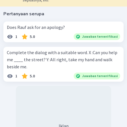
sepuasnya, lho.
Pertanyaan serupa
Does Rauf ask for an apology?
1
5.0
Jawaban terverifikasi
Complete the dialog with a suitable word. X :Can you help
me ____ the street? Y: All right, take my hand and walk
beside me.
1
5.0
Jawaban terverifikasi
Iklan