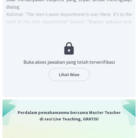
dialog.
Kalimat
"The men's-wear department is over there. It's to the
right of the shoe department"
berarti "Bagian pakaian pria
ada di sana. Di sebelah kanan bagian sepatu".
Dari jawaban Clerk tersebut dapat disimpulkan bahwa
Costumer menanyakan letak bagian pakaian pria.
Pertanyaan yang tepat untuk dialog Clerk adalah
"Can you
tell me where the men's-wear department is?"
yang berarti
Buka akses jawaban yang telah terverifikasi
"Bisakah kamu memberi tahu saya di mana bagian pakaian
pria?"
Lihat Iklan
Jadi, jawaban yang tepat adalah C.
Perdalam pemahamanmu bersama Master Teacher
di sesi Live Teaching, GRATIS!