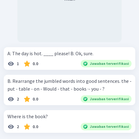
A: The day is hot. ____ please! B: Ok, sure.
1
0.0
Jawaban terverifikasi
B. Rearrange the jumbled words into good sentences. the -
put - table - on - Would - that - books ·- you - ?
2
0.0
Jawaban terverifikasi
Where is the book?
2
0.0
Jawaban terverifikasi