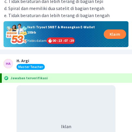
Tidak beraturan dan lebih terang di bagian tepi
Spiral dan memiliki dua satelit di bagian tengah
Tidak beraturan dan lebih terang di bagian tengah
Ikuti Tryout SNBT & Menangkan E-Wallet
100rb
Klaim
Habis dalam
00
:
13
:
07
:
29
H. Argi
Master Teacher
Jawaban terverifikasi
Iklan