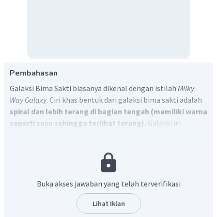
Pembahasan
Galaksi Bima Sakti biasanya dikenal dengan istilah
Milky
Way Galaxy
. Ciri khas bentuk dari galaksi bima sakti adalah
spiral dan
lebih terang di bagian tengah (
memiliki warna
seperti susu
sehingga terlihat terang)
.
Galaksi ini
menjadi tempat tinggal manusia, tersusun oleh matahari
dan benda langit lainnya yang terikat dalam satu gravitasi.
Buka akses jawaban yang telah terverifikasi
Lihat Iklan