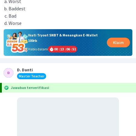
Worst
Baddest
Bad
Worse
Ikuti Tryout SNBT & Menangkan E-Wallet
100rb
Klaim
Habis dalam
00
:
13
:
06
:
51
D. Danti
Master Teacher
Jawaban terverifikasi