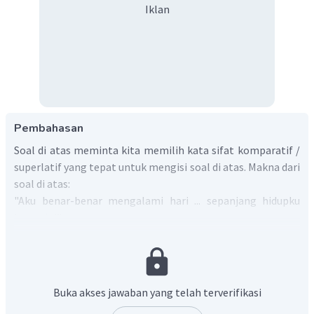
Iklan
Pembahasan
Soal di atas meminta kita memilih kata sifat komparatif /
superlatif yang tepat untuk mengisi soal di atas. Makna dari
soal di atas:
"Aku benar-benar mengalami hari ... sepanjang hidupku
kemarin!"
Kalimat ini akan tepat jika dilengkapi dengan kata 'paling
buruk' yang artinya dalam Bahasa Inggris adalah 'the
worst'.
Jadi, jawaban yang benar adalah A.
Buka akses jawaban yang telah terverifikasi