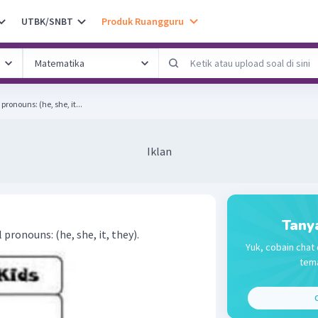
UTBK/SNBT
Produk Ruangguru
pronouns: (he, she, it...
Iklan
Tany
pronouns: (he, she, it, they).
Yuk, cobain chat 
tema
C