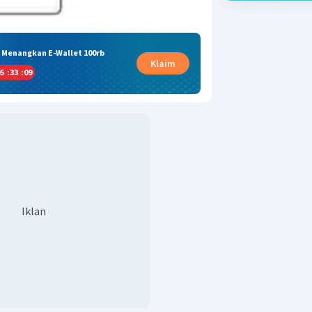
& Menangkan E-Wallet 100rb
Klaim
5
:
33
:
09
Iklan