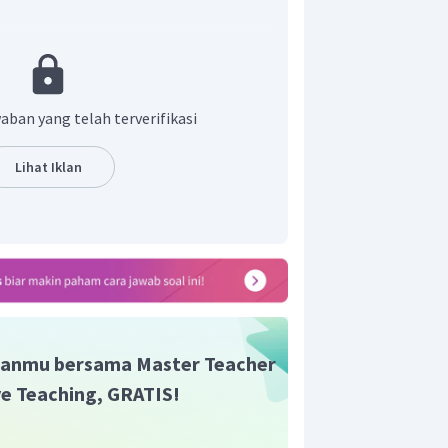
buhan, atau hewan)
tuk benda/tumbuhan/hewan yang lebih
kan anak-anak atau
kids.
Jadi,
p
ersonal
aban yang telah terverifikasi
alah
They
.
Lihat Iklan
anmu bersama Master Teacher
ive Teaching, GRATIS!