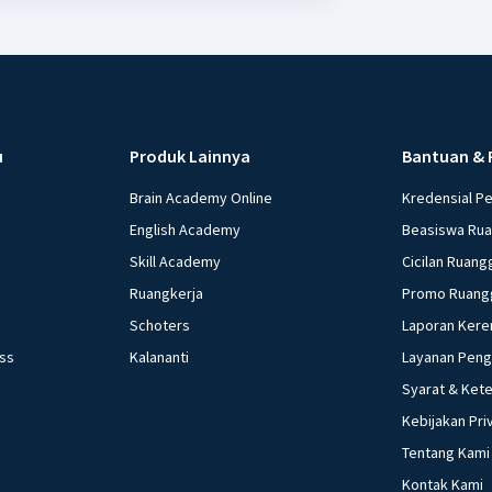
u
Produk Lainnya
Bantuan & 
Brain Academy Online
Kredensial P
English Academy
Beasiswa Ru
Skill Academy
Cicilan Ruang
Ruangkerja
Promo Ruang
Schoters
Laporan Kere
ess
Kalananti
Layanan Pen
Syarat & Ket
Kebijakan Pri
Tentang Kami
Kontak Kami