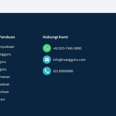
Panduan
Hubungi Kami
erusahaan
+62 815-7441-0000
angguru
info@ruangguru.com
guru
guru
02130930000
ntanan
gaduan
entuan
vasi