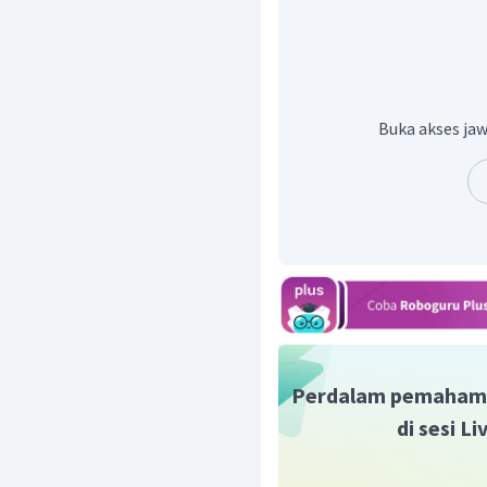
She
: dia perempuan
It
: Itu (untuk benda, tum
They
: Mereka (atau un
dari satu)
Gambar di atas menunju
Buka akses jaw
pronoun yang tepat ad
Perdalam pemaham
di sesi L