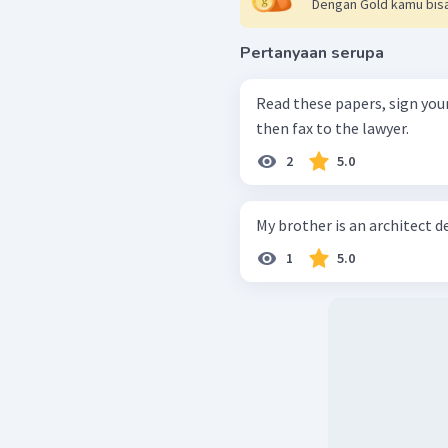
Dengan Gold kamu bisa
Pertanyaan serupa
Read these papers, sign yo
then fax to the lawyer.
2
5.0
My brother is an architect 
1
5.0