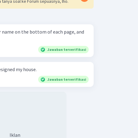
 tanya soal ke Forum sepuasnya, lho.
ur name on the bottom of each page, and
Jawaban terverifikasi
designed my house.
Jawaban terverifikasi
Iklan