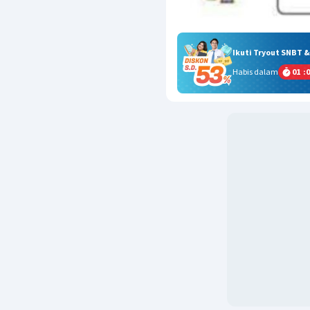
Ikuti Tryout SNBT 
Habis dalam
01
:
0