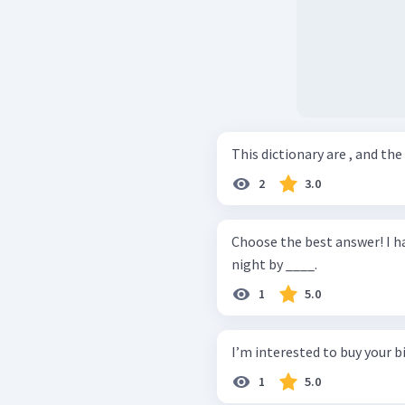
This dictionary are , and the
2
3.0
Choose the best answer! I have finished my project alone. I worked all
night by ____.
1
5.0
I’m interested to buy your 
1
5.0