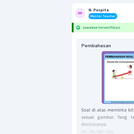
N. Puspita
Master Teacher
Jawaban terverifikasi
Pembahasan
Soal di atas meminta ki
sesuai gambar. Yang 
diantaranya:
He
: dia laki-laki