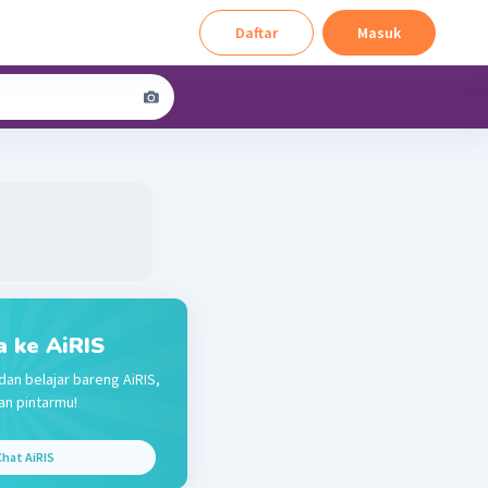
Daftar
Masuk
a ke AiRIS
dan belajar bareng AiRIS,
n pintarmu!
hat AiRIS