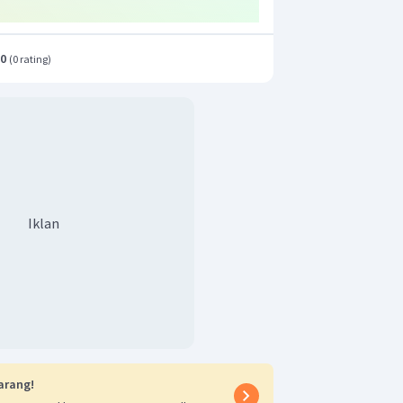
.0
(
0 rating
)
Iklan
arang!