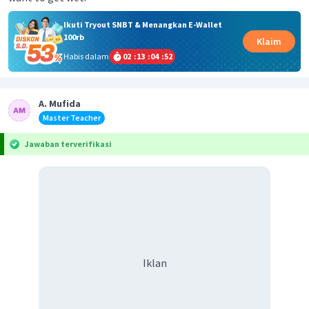
Ikuti Tryout SNBT & Menangkan E-Wallet
100rb
Klaim
Habis dalam
02
:
13
:
04
:
52
A. Mufida
Master Teacher
Jawaban terverifikasi
Iklan