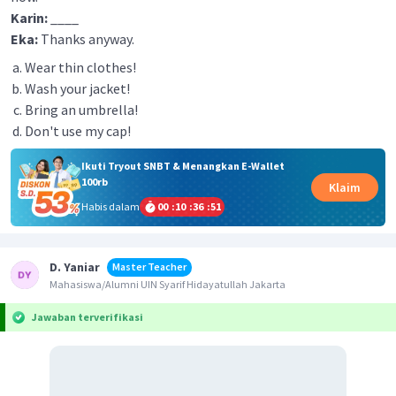
Karin:
____
Eka:
Thanks anyway.
Wear thin clothes!
Wash your jacket!
Bring an umbrella!
Don't use my cap!
Ikuti Tryout SNBT & Menangkan E-Wallet
100rb
Klaim
Habis dalam
00
:
10
:
36
:
50
D. Yaniar
Master Teacher
Mahasiswa/Alumni UIN Syarif Hidayatullah Jakarta
Jawaban terverifikasi