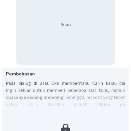
Iklan
Pembahasan
Pada dialog di atas Eka memberitahu Karin kalau dia
ingin keluar untuk membeli beberapa alat tulis, namun
cuacanya sedang mendung
. Sehingga, respons yang tepat
untuk Karin katakan adalah "
Bring an
umbrella!
".
Karin
menyarankan Eka untuk membawa
payung.
Jadi, jawaban yang tepat adalah C.
Bring an umbrella!