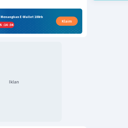
& Menangkan E-Wallet 100rb
Klaim
5
:
14
:
33
Iklan