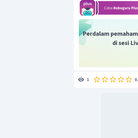
Perdalam pemaham
di sesi L
0
1