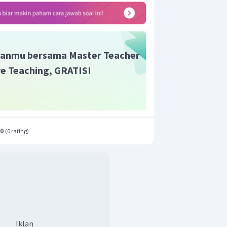
anmu bersama Master Teacher
ive Teaching, GRATIS!
.0
(
0 rating
)
Iklan