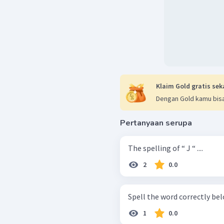
Klaim Gold gratis sek
Dengan Gold kamu bisa
Pertanyaan serupa
The spelling of “ J “ ....
2
0.0
1
0.0