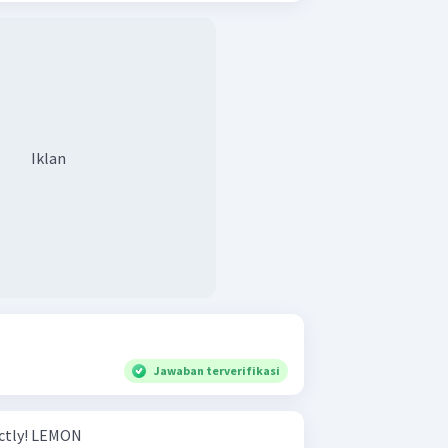
Iklan
Jawaban terverifikasi
Spell the words below correctly! LEMON