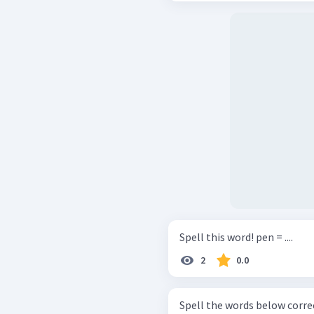
Spell this word! pen = ....
2
0.0