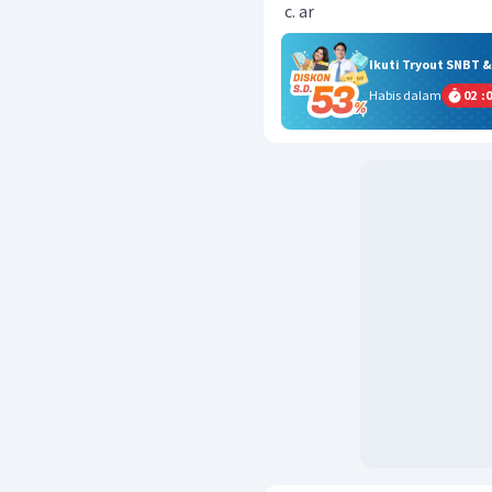
ar
Ikuti Tryout SNBT 
Habis dalam
02
:
0