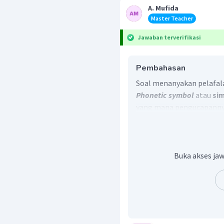
A. Mufida
Master Teacher
Jawaban terverifikasi
Pembahasan
Soal menanyakan pelafalan
Phonetic symbol
atau
si
yang mana pengucapanny
Dengan demikian, jawab
Buka akses jaw