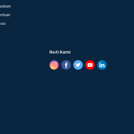
gaduan
entuan
vasi
Ikuti Kami