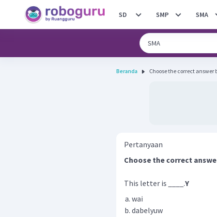
SD
SMP
SMA
Beranda
Choose the correct answer by 
Pertanyaan
Choose the correct answer 
This letter is ____.
Y
wai
dabelyuw