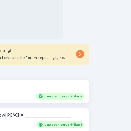
arang!
 tanya soal ke Forum sepuasnya, lho.
Jawaban terverifikasi
Spell the word correctly below! PEACH= ____________________
Jawaban terverifikasi