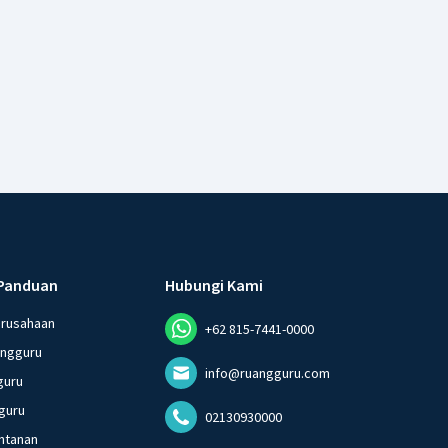
Panduan
Hubungi Kami
erusahaan
+62 815-7441-0000
angguru
info@ruangguru.com
guru
guru
02130930000
ntanan