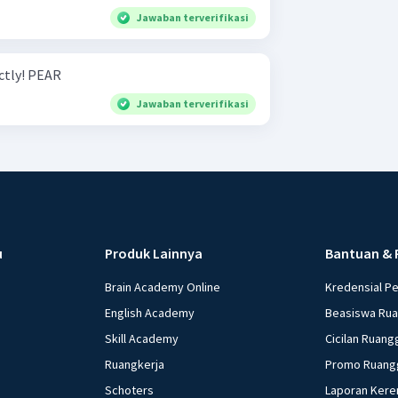
Jawaban terverifikasi
Spell the words below correctly! PEAR
Jawaban terverifikasi
u
Produk Lainnya
Bantuan & 
Brain Academy Online
Kredensial P
English Academy
Beasiswa Ru
Skill Academy
Cicilan Ruang
Ruangkerja
Promo Ruang
Schoters
Laporan Kere