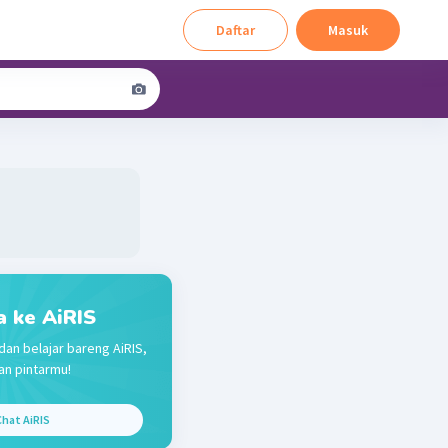
Daftar
Masuk
a ke AiRIS
dan belajar bareng AiRIS,
n pintarmu!
hat AiRIS