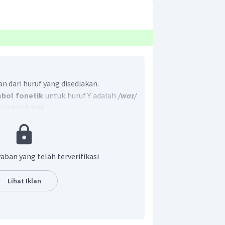
 dari huruf yang disediakan.
mbol fonetik
untuk huruf Y adalah
/waɪ/
a adalah
wai
.
an yang benar adalah A.
aban yang telah terverifikasi
Lihat Iklan