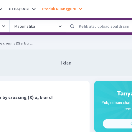
UTBK/SNBT
Produk Ruangguru
crossing (X) a, b or ...
Iklan
Tany
by crossing (X) a, b or c!
Yuk, cobain chat 
tema
C