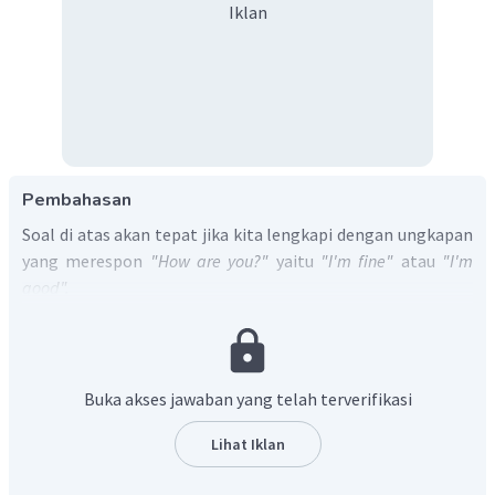
Iklan
Pembahasan
Soal di atas akan tepat jika kita lengkapi dengan ungkapan
yang merespon
"How are you?"
yaitu
"I'm fine"
atau
"I'm
good".
Jadi, jawaban yang benar adalah C.
Buka akses jawaban yang telah terverifikasi
Lihat Iklan