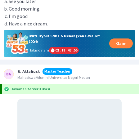
See you later.
Good morning.
I'm good.
Have a nice dream.
Ikuti Tryout SNBT & Menangkan E-Wallet
100rb
Klaim
Habis dalam
02
:
18
:
43
:
55
B. Atlaliust
Master Teacher
Mahasiswa/Alumni Universitas Negeri Medan
Jawaban terverifikasi