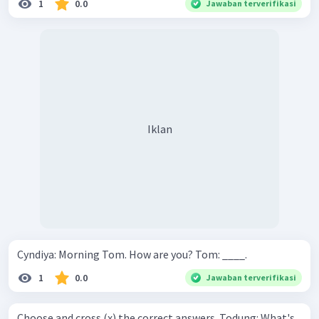
1
0.0
Jawaban terverifikasi
Iklan
Cyndiya: Morning Tom. How are you? Tom: ____.
1
0.0
Jawaban terverifikasi
Choose and cross (x) the correct answers. Todung: What's