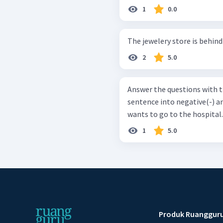
1
0.0
The jewelery store is behind
2
5.0
Answer the questions with the best answer
sentence into negative(-) and int
1
5.0
Produk Ruanggur