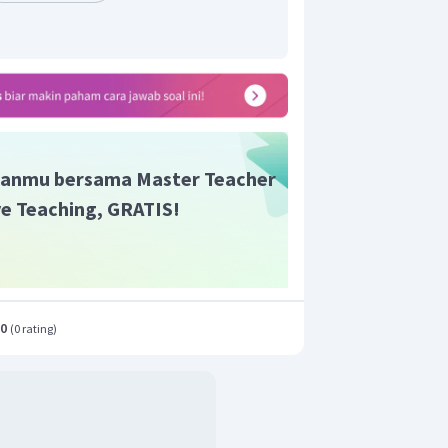
anmu bersama Master Teacher
ive Teaching, GRATIS!
.0
(
0 rating
)