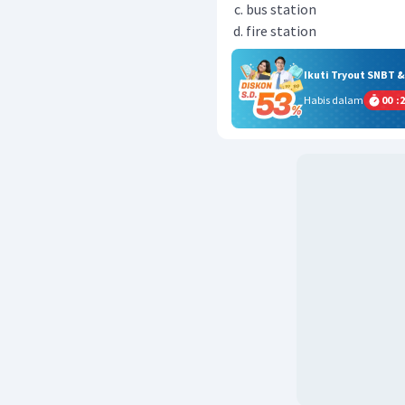
bus station
fire station
Ikuti Tryout SNBT 
Habis dalam
00
:
2