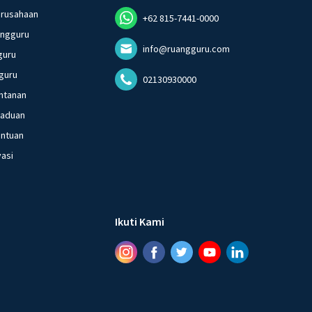
erusahaan
+62 815-7441-0000
angguru
info@ruangguru.com
guru
guru
02130930000
ntanan
gaduan
entuan
vasi
Ikuti Kami