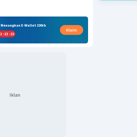
& Menangkan E-Wallet 100rb
Klaim
2
:
22
:
22
Iklan