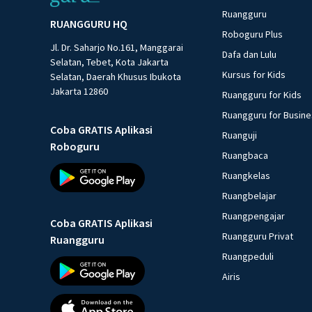
Ruangguru
RUANGGURU HQ
Roboguru Plus
Jl. Dr. Saharjo No.161, Manggarai
Dafa dan Lulu
Selatan, Tebet, Kota Jakarta
Kursus for Kids
Selatan, Daerah Khusus Ibukota
Jakarta 12860
Ruangguru for Kids
Ruangguru for Busin
Coba GRATIS Aplikasi
Ruanguji
Roboguru
Ruangbaca
Ruangkelas
Ruangbelajar
Ruangpengajar
Coba GRATIS Aplikasi
Ruangguru Privat
Ruangguru
Ruangpeduli
Airis