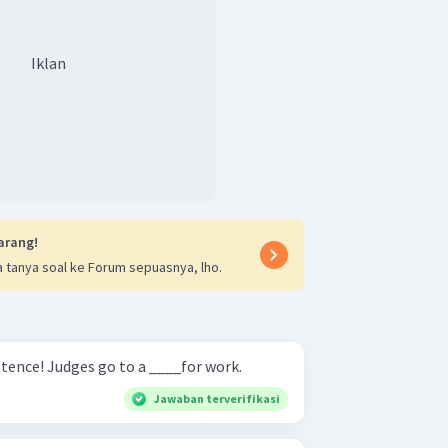
Iklan
arang!
 tanya soal ke Forum sepuasnya, lho.
Complete the following sentence! Judges go to a ____for work.
Jawaban terverifikasi