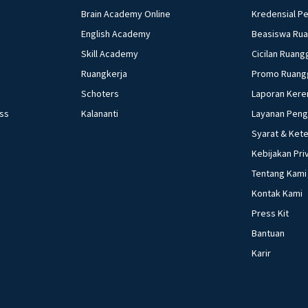
Brain Academy Online
Kredensial P
English Academy
Beasiswa Ru
Skill Academy
Cicilan Ruang
Ruangkerja
Promo Ruang
Schoters
Laporan Kere
ess
Kalananti
Layanan Pen
Syarat & Ket
Kebijakan Pri
Tentang Kami
Kontak Kami
Press Kit
Bantuan
Karir