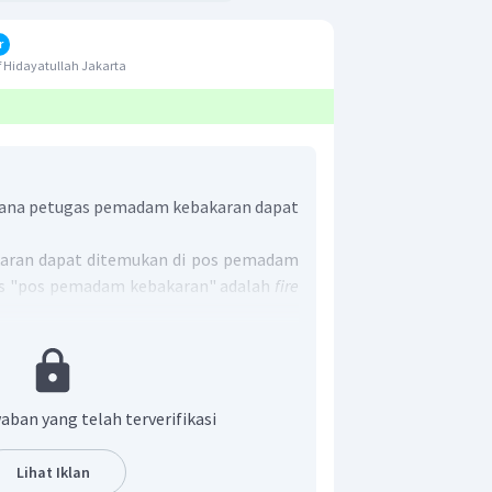
r
 Hidayatullah Jakarta
mana petugas pemadam kebakaran dapat
ran dapat ditemukan di pos pemadam
is "pos pemadam kebakaran" adalah
fire
ng tepat adalah D.
aban yang telah terverifikasi
Lihat Iklan