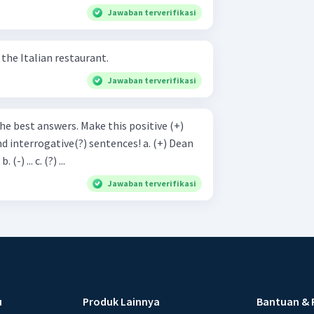
Jawaban terverifikasi
 the Italian restaurant.
Jawaban terverifikasi
s. Make this positive (+)
errogative(?) sentences! a. (+) Dean
wants to go to the hospital. b. (-) ... c. (?) ...
Jawaban terverifikasi
u
Produk Lainnya
Bantuan & 