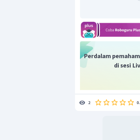
Perdalam pemaham
di sesi L
0
2