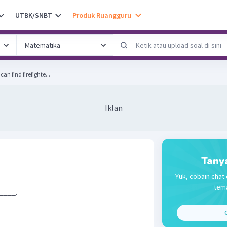
UTBK/SNBT
Produk Ruangguru
 the best answer! We can find firefighte...
Iklan
Tany
Yuk, cobain chat 
tema
 ____.
C