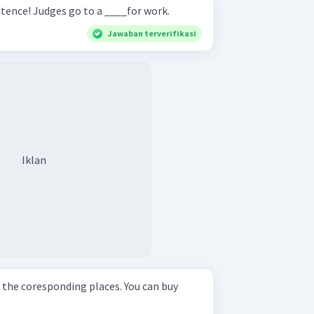
Complete the following sentence! Judges go to a ____for work.
Jawaban terverifikasi
Iklan
oresponding places. You can buy