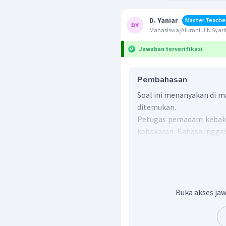
D. Yaniar
Master Teache
Mahasiswa/Alumni UIN Syarif
Jawaban terverifikasi
Pembahasan
Soal ini menanyakan di 
ditemukan.
Petugas pemadam kebaka
kebakaran. Bahasa Inggr
station
.
Jadi, jawaban yang pali
Buka akses jaw