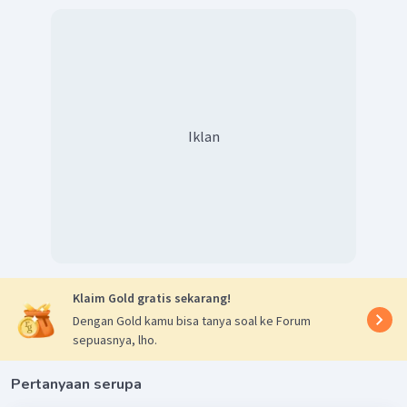
Iklan
Klaim Gold gratis sekarang!
Dengan Gold kamu bisa tanya soal ke Forum
sepuasnya, lho.
Pertanyaan serupa