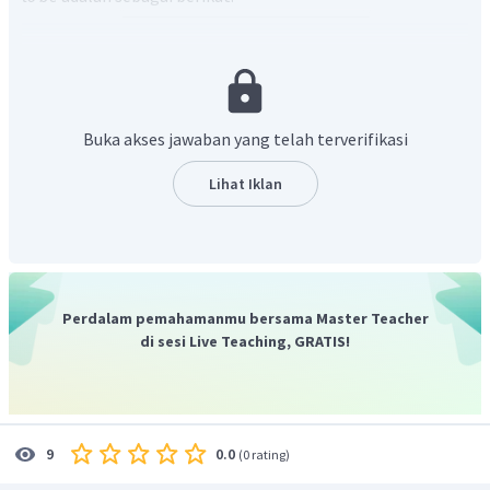
Buka akses jawaban yang telah terverifikasi
Pada kalimat tersebut terdapat subjek "
I"
, sehingga
to be
yang dibutuhkan adalah "
am"
.
Lihat Iklan
Jadi, jawaban yang benar adalah
"am"
.
Perdalam pemahamanmu bersama Master Teacher
di sesi Live Teaching, GRATIS!
0.0
9
(
0 rating
)