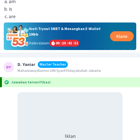
am
is
are
Ikuti Tryout SNBT & Menangkan E-Wallet
100rb
Klaim
Habis dalam
00
:
10
:
42
:
51
D. Yaniar
Master Teacher
Mahasiswa/Alumni UIN Syarif Hidayatullah Jakarta
Jawaban terverifikasi
Iklan