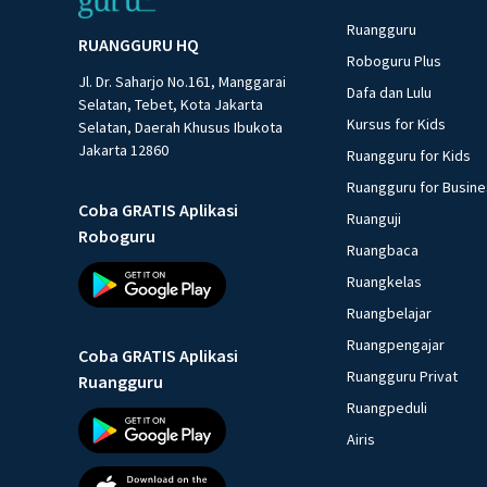
Ruangguru
RUANGGURU HQ
Roboguru Plus
Jl. Dr. Saharjo No.161, Manggarai
Dafa dan Lulu
Selatan, Tebet, Kota Jakarta
Kursus for Kids
Selatan, Daerah Khusus Ibukota
Jakarta 12860
Ruangguru for Kids
Ruangguru for Busin
Coba GRATIS Aplikasi
Ruanguji
Roboguru
Ruangbaca
Ruangkelas
Ruangbelajar
Ruangpengajar
Coba GRATIS Aplikasi
Ruangguru Privat
Ruangguru
Ruangpeduli
Airis