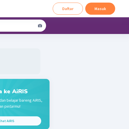
Daftar
Masuk
a ke AiRIS
dan belajar bareng AiRIS,
n pintarmu!
hat AiRIS