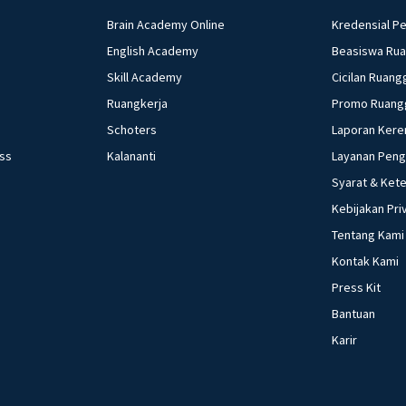
Brain Academy Online
Kredensial P
English Academy
Beasiswa Ru
Skill Academy
Cicilan Ruang
Ruangkerja
Promo Ruang
Schoters
Laporan Kere
ess
Kalananti
Layanan Pen
Syarat & Ket
Kebijakan Pri
Tentang Kami
Kontak Kami
Press Kit
Bantuan
Karir