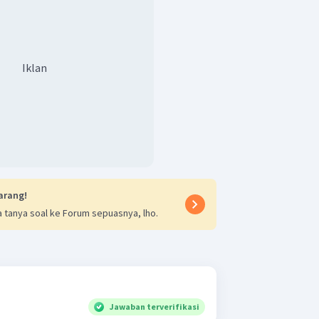
Iklan
arang!
 tanya soal ke Forum sepuasnya, lho.
Jawaban terverifikasi