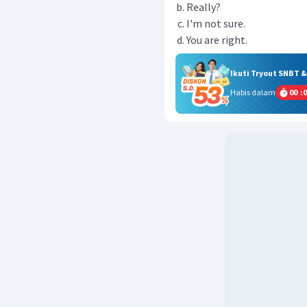
Really?
I'm not sure.
You are right.
Ikuti Tryout SNBT 
Habis dalam
00
:
0