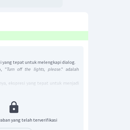
 yang tepat untuk melengkapi dialog.
, "
Turn off the lights, please
." adalah
"
ya, ekspresi yang tepat untuk menjadi
espons dialog Seno adalah "
OK.
" yang
dak ada kalimat lain pada dialog Hamzah
ah Hamzah menolak permintaan Seno
t adalah A.
OK.
aban yang telah terverifikasi