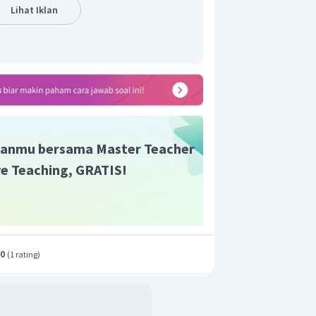
Lihat Iklan
anmu bersama Master Teacher
ive Teaching, GRATIS!
.0
(
1 rating
)