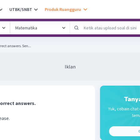
UTBK/SNBT
Produk Ruangguru
Choose and cross (X) the correct answers. Sen...
Iklan
Tany
correct answers.
Yuk, cobain chat 
tema
lease.
C