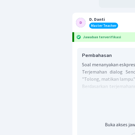
D. Danti
Master Teacher
Jawaban terverifikasi
Pembahasan
Soal menanyakan eskpresi
Terjemahan dialog Seno
"Tolong, matikan lampu.
Berdasarkan terjemahann
dialog Hamzah sebagai r
artinya "
Oke
." karena ti
yang menerangkan apak
untuk mematikan lampu.
Jadi, jawaban yang tepa
Buka akses jaw