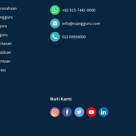
erusahaan
+62 815-7441-0000
angguru
info@ruangguru.com
guru
guru
02130930000
ntanan
gaduan
entuan
vasi
Ikuti Kami