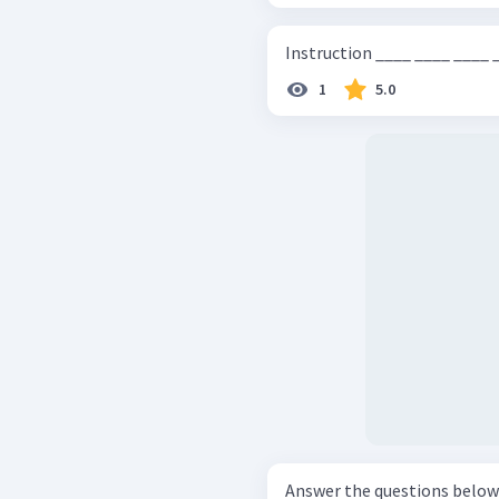
1
5.0
Answer the questions below with the