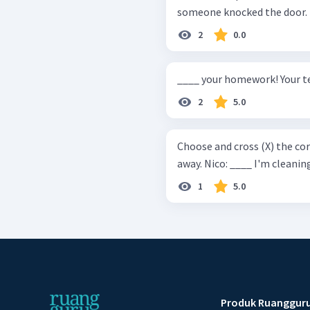
2
0.0
____ your homework! Your te
2
5.0
Choose and cross (X) the correct answers. Kayla
away. Nico: ____ I'm clean
1
5.0
Produk Ruanggur