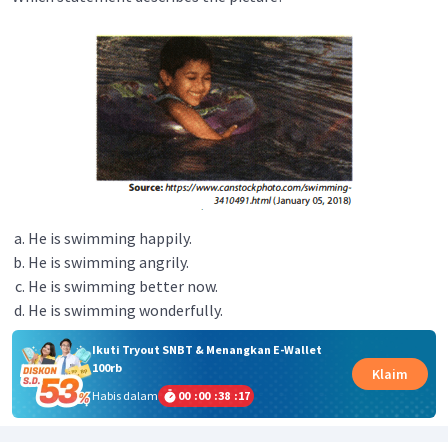
He is swimming happily.
He is swimming angrily.
He is swimming better now.
He is swimming wonderfully.
Ikuti Tryout SNBT & Menangkan E-Wallet
100rb
Klaim
Habis dalam
00
:
00
:
38
:
17