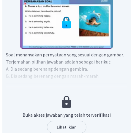
Soal menanyakan pernyataan yang sesuai dengan gambar.
Terjemahan pilihan jawaban adalah sebagai berikut:
A. Dia sedang berenang dengan gembira.
B. Dia sedang berenang dengan marah-marah.
C. Dia berenang lebih baik sekarang.
D. Dia sedang berenang dengan indah.
Berdasarkan gambar, hal yang paling mencolok adalah
ekspresi anak yang sedang tersenyum lebar. Dengan
demikian, anak tersebut berenang dengan gembira.
Buka akses jawaban yang telah terverifikasi
Jadi, jawaban yang benar adalah A.
Lihat Iklan