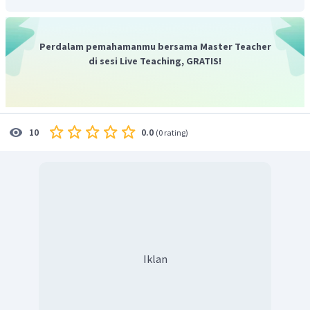
adalah "
Tania goes to Singapore today
".
Adapun untuk menyatakan
Simple Present Tense
pada
kalimat interogatif dapat menggunakan pola;
Perdalam pemahamanmu bersama Master Teacher
di sesi Live Teaching, GRATIS!
Do +
S (
I, you, we, they) + V1 + O
atau
Does + S (he, she, it) + V1 + O
.
Oleh karena subjek Tania merupakan subjek
she
, perubahan
kalimat negatif ke interogatif adalah "Does
Tania go to
0.0
10
(
0 rating
)
Singapore today?
".
Dengan demikian, jawaban yang benar adalah:
(+)
Tania goes to Singapore today.
(?) Does
Tania go to Singapore today?
Iklan