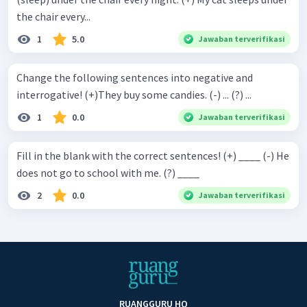
the chair every...
1
5.0
Jawaban terverifikasi
Change the following sentences into negative and
interrogative! (+)They buy some candies. (-) ... (?) ...
1
0.0
Jawaban terverifikasi
Fill in the blank with the correct sentences! (+) ____ (-) He
does not go to school with me. (?) ____
2
0.0
Jawaban terverifikasi
RUANGGURU HQ