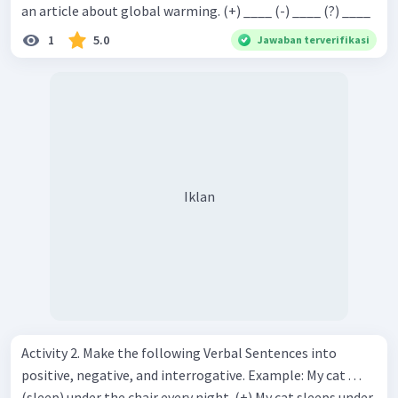
an article about global warming. (+) ____ (-) ____ (?) ____
1
5.0
Jawaban terverifikasi
Iklan
Activity 2. Make the following Verbal Sentences into
positive, negative, and interrogative. Example: My cat . . .
(sleep) under the chair every night. (+) My cat sleeps under