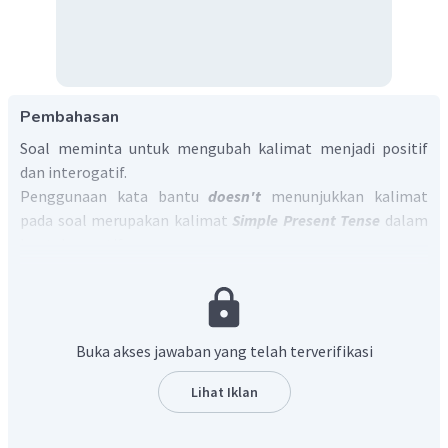
Pembahasan
Soal meminta untuk mengubah kalimat menjadi positif
dan interogatif.
Penggunaan kata bantu
doesn't
menunjukkan kalimat
pada soal merupakan kalimat
Simple Present Tense
dalam
bentuk negatif.
Untuk menyatakan
Simple Present Tense
pada kalimat
positif dapat menggunakan pola;
S (I, you, we, they) + V1 + O
atau
Buka akses jawaban yang telah terverifikasi
S (he, she, it) + V1 + s/es + O
.
Lihat Iklan
Subjek Tania pada soal merupakan subjek
she
. Dengan
mengikuti pola, perubahan kalimat negatif ke positif