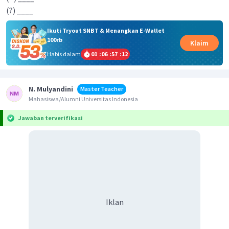
(?) ____
Ikuti Tryout SNBT & Menangkan E-Wallet
100rb
Klaim
Habis dalam
01
:
06
:
57
:
12
N. Mulyandini
Master Teacher
Mahasiswa/Alumni Universitas Indonesia
Jawaban terverifikasi
Iklan