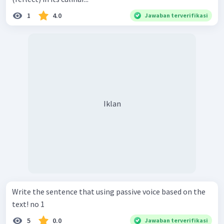
1
4.0
Jawaban terverifikasi
Iklan
Write the sentence that using passive voice based on the
text! no 1
5
0.0
Jawaban terverifikasi