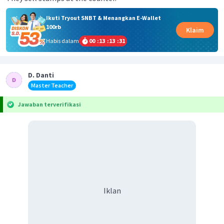
Ikuti Tryout SNBT & Menangkan E-Wallet
100rb
Klaim
Habis dalam
00
:
13
:
13
:
31
D. Danti
Master Teacher
Jawaban terverifikasi
Iklan