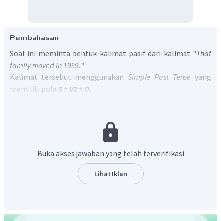
Pembahasan
Soal ini meminta bentuk kalimat pasif dari kalimat "
That
family moved in 1999.
"
Kalimat tersebut menggunakan
Simple Past Tense
yang
memiliki pola
S + V2 + O.
Untuk mengubahnya menjadi kalimat pasif, pola yang akan
digunakan adalah
S + was/were + V3 + by ...
, di mana objek
pada kalimat aktif berubah menjadi subjek pada kalimat
pasifnya.
Namun, pada kalimat soal tidak terdapat objek. Sehingga
Buka akses jawaban yang telah terverifikasi
kalimat ini tidak bisa dijadikan bentuk pasif.
Jadi, jawaban yang tepat untuk soal ini tidak ada.
Lihat Iklan