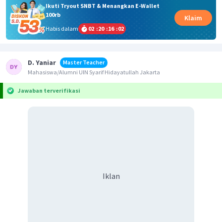
Ikuti Tryout SNBT & Menangkan E-Wallet
100rb
Klaim
Habis dalam
02
:
20
:
16
:
02
D. Yaniar
Master Teacher
Mahasiswa/Alumni UIN Syarif Hidayatullah Jakarta
Jawaban terverifikasi
Iklan