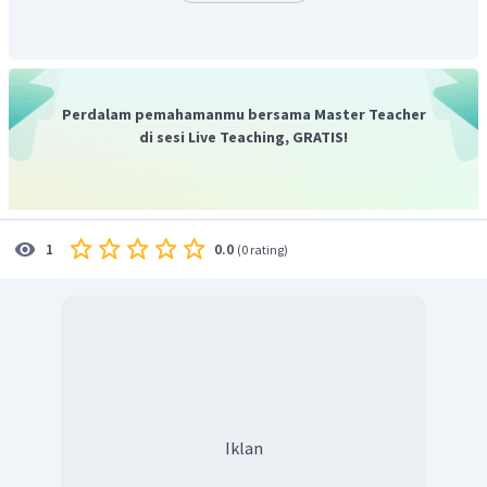
Pernyataan
Tidak
Alasan
Setuju
Kata 'tetapi'
Pemakaian kata tetapi di awal kalimat
tidak bisa
kedua paragraph pertama kurang
Setuju
dipakai di
Perdalam pemahamanmu bersama Master Teacher
tepat, seharusnya memakai kata
awal
di sesi Live Teaching, GRATIS!
namun.
kalimat.
0.0
1
(
0 rating
)
Iklan