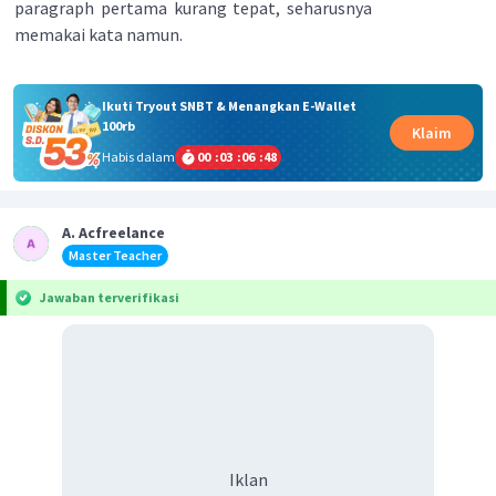
paragraph pertama kurang tepat, seharusnya
memakai kata namun.
Ikuti Tryout SNBT & Menangkan E-Wallet
100rb
Klaim
Habis dalam
00
:
03
:
06
:
47
A. Acfreelance
Master Teacher
Jawaban terverifikasi
Iklan