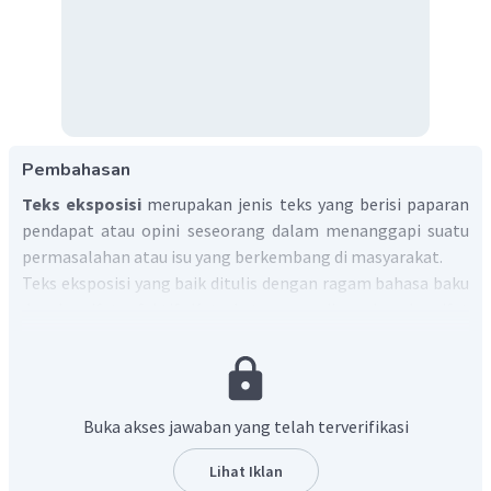
Pembahasan
Teks eksposisi
merupakan jenis teks yang berisi paparan
pendapat atau opini seseorang dalam menanggapi suatu
permasalahan atau isu yang berkembang di masyarakat.
Teks eksposisi yang baik ditulis dengan ragam bahasa baku
dan bersifat efektif. Kata-kata yang digunakan bersifat
lugas dan paragrafnya memiliki kohesi dan koherensi yang
tinggi. Jenis kata yang biasa digunakan dalam teks
eksposisi adalah kata kerja mental, kata benda abstrak,
kata sifat, kata perujukan, konjungsi temporal, konjungsi
Buka akses jawaban yang telah terverifikasi
kausalitas, kata persuasif, dan kata teknis.
Setuju/
Lihat Iklan