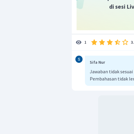
di sesi L
3
1
Sifa Nur
Jawaban tidak sesua
Pembahasan tidak l