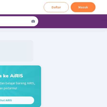
Daftar
Masuk
a ke AiRIS
dan belajar bareng AiRIS,
n pintarmu!
hat AiRIS