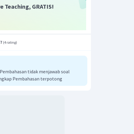
ive Teaching, GRATIS!
.7
(
4 rating
)
i Pembahasan tidak menjawab soal
engkap Pembahasan terpotong