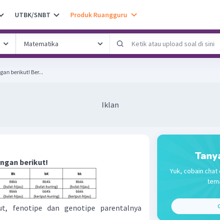
UTBK/SNBT
Produk Ruangguru
Cermati tabel hasil persilangan berikut! Ber...
Iklan
Tany
angan berikut!
Yuk, cobain chat 
tema
C
ut, fenotipe dan genotipe parentalnya