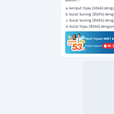
keriput hijau (bbkk) deng
bulat kuning (BbKk) deng
bulat kuning (BbKk) deng
bulat hijau (Bbkk) dengan
Ikuti Tryout SNBT 
Habis dalam
00
:
1