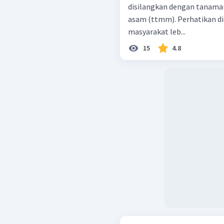
disilangkan dengan tanama
asam (ttmm). Perhatikan diag
masyarakat leb...
15
4.8