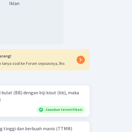
Iklan
arang!
 tanya soal ke Forum sepuasnya, lho.
i bulat (BB) dengan biji kisut (bb), maka
!
Jawaban terverifikasi
 tinggi dan berbuah manis (TTMM)