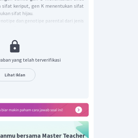
 sifat keriput, gen K menentukan sifat
kan sifat hijau.
notipe dan genotipe parental dari jenis
abel Punnet tersebut. Induk jantan
 Bk, bK dan bk. Genotipe yang dapat
rian gamet tersebut adalah genotip
induk jantan memiliki genotipe BbKk
.
aban yang telah terverifikasi
kan gamet Bk dan bk. Genotipe induk
 gamet tersebut adalah Bbkk. Sehingga
Lihat Iklan
otipe Bbkk dan fenotipe bulat hijau.
n jawaban yang tepat adalah C.
anmu bersama Master Teacher