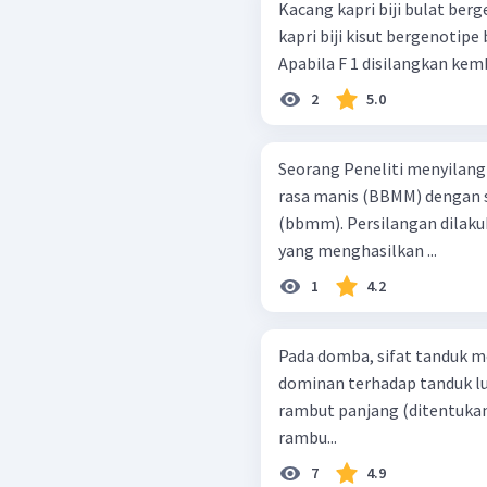
Kacang kapri biji bulat ber
kapri biji kisut bergenotipe
Apabila F 1 disilangkan kemb
2
5.0
Seorang Peneliti menyilang
rasa manis (BBMM) dengan
(bbmm). Persilangan dilak
yang menghasilkan ...
1
4.2
Pada domba, sifat tanduk me
dominan terhadap tanduk lu
rambut panjang (ditentukan
rambu...
7
4.9