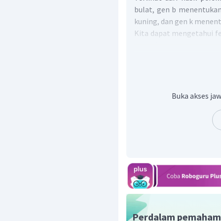
bulat, gen b menentukan
kuning, dan gen k menentu
Kita dapat mengetahui fe
genotipe gamet pada t
menghasilkan gamet BK,
menghasilkan empat va
heterozigot. Sehingga 
dan fenotipe bulat kuning
Buka akses jaw
Induk betina menghasil
yang dapat menghasilkan
induk betina memiliki gen
Dengan demikian, piliha
Perdalam pemaham