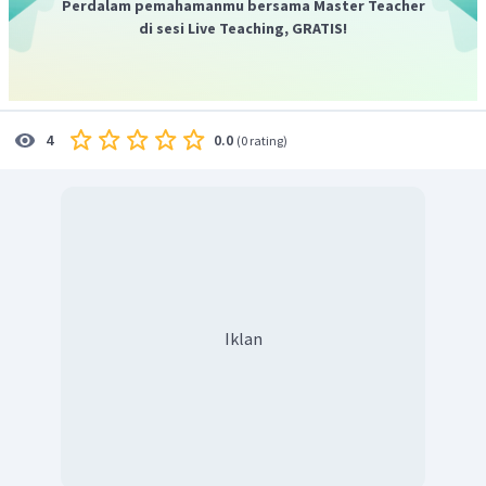
Perdalam pemahamanmu bersama Master Teacher
di sesi Live Teaching, GRATIS!
0.0
4
(
0 rating
)
Iklan