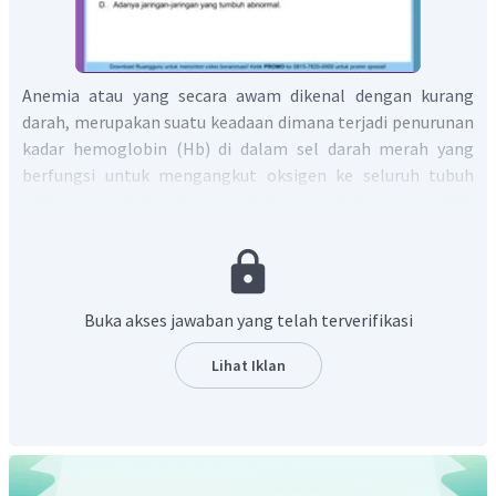
Anemia atau yang secara awam dikenal dengan kurang
darah, merupakan suatu keadaan dimana terjadi penurunan
kadar hemoglobin (Hb) di dalam sel darah merah yang
berfungsi untuk mengangkut oksigen ke seluruh tubuh
sehingga kebutuhan oksigen jaringan tidak
terpenuhi. Gejala utamanya adalah pucat, lesu, lemah,
kram otot, sesak pada saat beraktifitas, jantung berdebar
dan pusing. Pada manusia, sel darah merah dibuat di
sumsum tulang belakang, apabila terjadi gangguan di
Buka akses jawaban yang telah terverifikasi
sumsum tulang belakang maka akan mengakibatkan
terganggunya produksi sel darah merah.
Lihat Iklan
Dengan demikian, pilihan jawaban yang tepat adalah A.