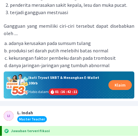
penderita merasakan sakit kepala, lesu dan muka pucat.
terjadi gangguan mestruasi
Gangguan yang memiliki ciri-ciri tersebut dapat disebabkan
oleh ....
adanya kerusakan pada sumsum tulang
produksi sel darah putih melebihi batas normal
kekurangan faktor pembeku darah pada trombosit
danya jaringan-jaringan yang tumbuh abnormal
Ikuti Tryout SNBT & Menangkan E-Wallet
100rb
Klaim
Habis dalam
01
:
16
:
42
:
11
L. Indah
Master Teacher
Jawaban terverifikasi