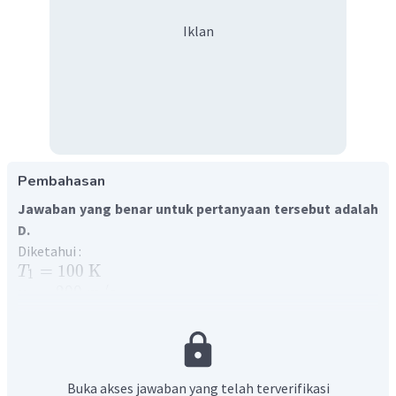
Iklan
Pembahasan
Jawaban yang benar untuk pertanyaan tersebut adalah
D.
Diketahui :
=
100
K
T
1
=
200
m
/
s
v
1
=
400
K
T
2
Ditanya :
v
2
Cepat rambat gelombang pada gas dapat dihitung
menggunakan persamaan
Buka akses jawaban yang telah terverifikasi