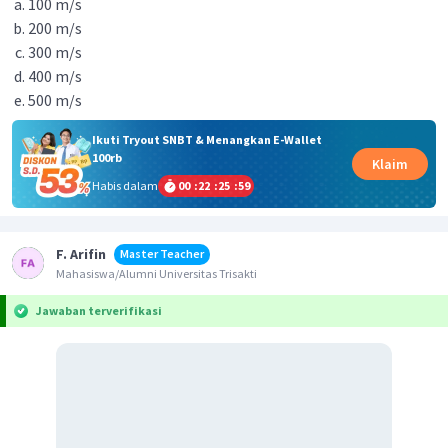
100 m/s
200 m/s
300 m/s
400 m/s
500 m/s
Ikuti Tryout SNBT & Menangkan E-Wallet
100rb
Klaim
Habis dalam
00
:
22
:
25
:
59
F. Arifin
Master Teacher
Mahasiswa/Alumni Universitas Trisakti
Jawaban terverifikasi