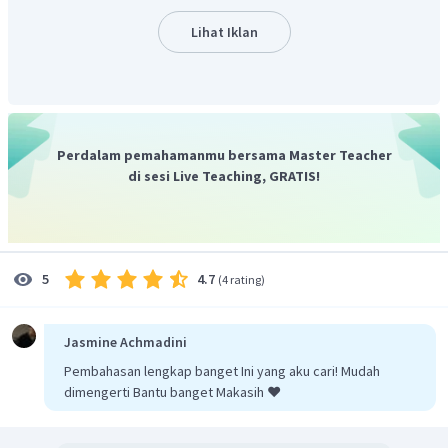
RT
=
v
γ
Lihat Iklan
M
=
tetapan
gas
ideal
R
=
massa
molekul
relatif
gas
M
=
suhu
T
=
konstanta
Laplace
γ
Maka cepat rambat gelombang pada suhu 400 K dapat
Perdalam pemahamanmu bersama Master Teacher
dihitung menggunakan perbandingan persamaan berikut
di sesi Live Teaching, GRATIS!
ini
R
T
2
γ
v
=
2
M
v
R
T
1
1
γ
M
v
T
=
2
2
4.7
5
(
4 rating
)
v
T
1
1
400
v
=
2
200
100
v
=
2
2
Jasmine Achmadini
200
=
400
m
/
s
v
2
Pembahasan lengkap banget Ini yang aku cari! Mudah
Jadi, jawaban yang tepat adalah D.
dimengerti Bantu banget Makasih ❤️