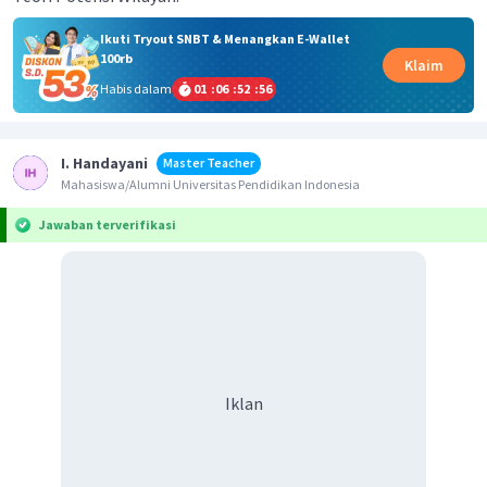
Ikuti Tryout SNBT & Menangkan E-Wallet
100rb
Klaim
Habis dalam
01
:
06
:
52
:
56
I. Handayani
Master Teacher
Mahasiswa/Alumni Universitas Pendidikan Indonesia
Jawaban terverifikasi
Iklan