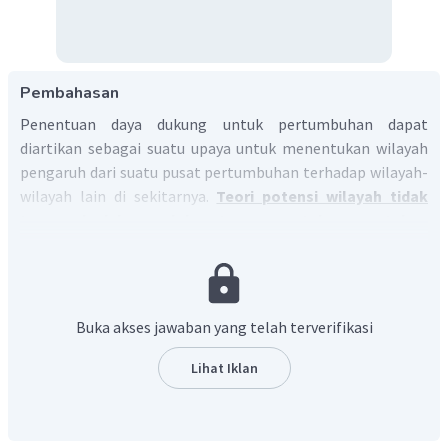
Pembahasan
Penentuan daya dukung untuk pertumbuhan dapat
diartikan sebagai suatu upaya untuk menentukan wilayah
pengaruh dari suatu pusat pertumbuhan terhadap wilayah-
wilayah lain di sekitarnya.
Teori potensi wilayah tidak
termasuk dalam salah satu cara untuk menentukan
daya dukung wilayah. Teori potensi wilayah digunakan
untuk menentukan pusat pertumbuhan.
Potensi suatu
wilayah dapat dilihat dari berbagai sektor kehidupan, baik
sektor fisik maupun sosial budaya yang terdapat di wilayah
Buka akses jawaban yang telah terverifikasi
tersebut.
Lihat Iklan