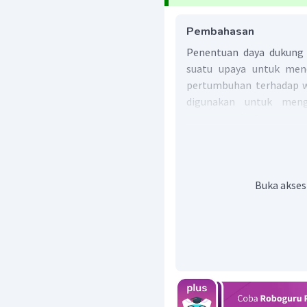
Pembahasan
Penentuan daya dukung 
suatu upaya untuk men
pertumbuhan terhadap wil
digunakan untuk meng
transportasi.
Rumus te
indeks beta berikut ini.
e
=
β
V
Keterangan
:
Buka akses
(
Beta
)
=
Nilai
kel
β
e
=
Jumlah
jaringa
V
=
Jumlah
simpul