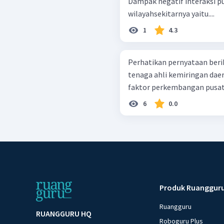
Dampak negatif interaksi p
wilayahsekitarnya yaitu....
1
4.3
Perhatikan pernyataan berikut! sumber daya tambang melimp
tenaga ahli kemiringan daerah curam jaringan jalan belum memadai Faktor-
faktor perkembangan pusat 
6
0.0
Produk Ruanggur
Ruangguru
RUANGGURU HQ
Roboguru Plus