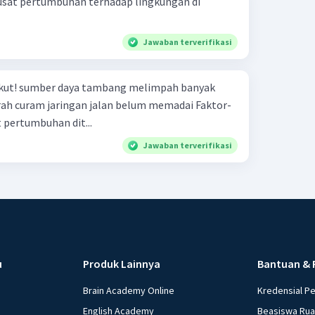
usat pertumbuhan terhadap lingkungan di
Jawaban terverifikasi
ah banyak
pertumbuhan dit...
Jawaban terverifikasi
u
Produk Lainnya
Bantuan & 
Brain Academy Online
Kredensial P
English Academy
Beasiswa Ru