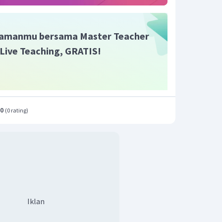
amanmu bersama Master Teacher
i Live Teaching, GRATIS!
.0
(
0 rating
)
Iklan