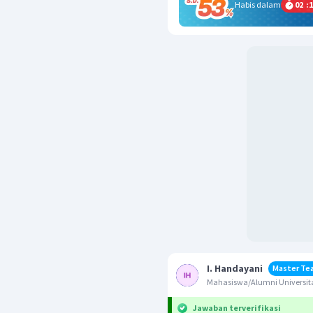
Habis dalam
02
:
1
I. Handayani
Master Te
Mahasiswa/Alumni Universita
Jawaban terverifikasi