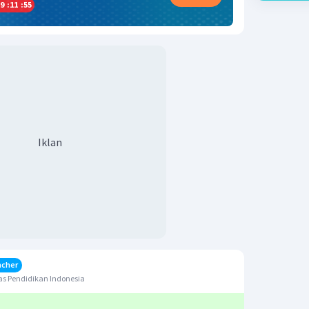
9
:
11
:
55
Iklan
acher
s Pendidikan Indonesia