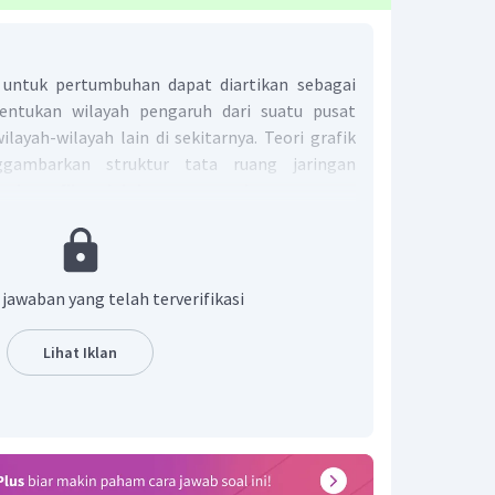
untuk pertumbuhan dapat diartikan sebagai
entukan wilayah pengaruh dari suatu pusat
ayah-wilayah lain di sekitarnya. Teori grafik
gambarkan struktur tata ruang jaringan
ori grafik adalah menggunakan rumusan
 jawaban yang telah terverifikasi
ancaran
interkasi
(
konektivitas
)
n
yang
menjadi
penghubung
antarsimpul
wilayah
Lihat Iklan
wilayah
dalam
sistem