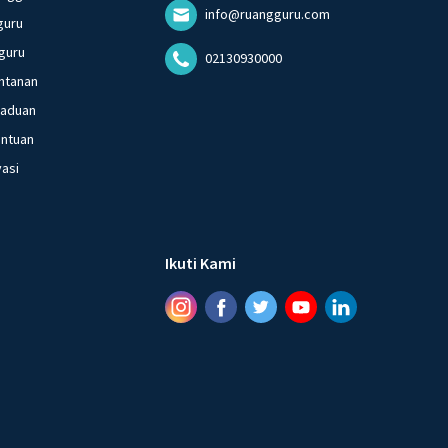
info@ruangguru.com
guru
guru
02130930000
ntanan
gaduan
entuan
vasi
Ikuti Kami