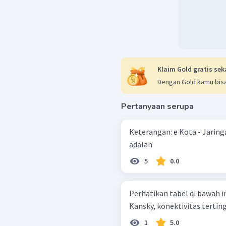
Klaim Gold gratis sek
Dengan Gold kamu bisa
Pertanyaan serupa
Keterangan: e Kota - Jaringa
adalah
5
0.0
Perhatikan tabel di bawah ini ! Berdasarkan teori yang dikemukak
Kansky, konektivitas tertingg
1
5.0