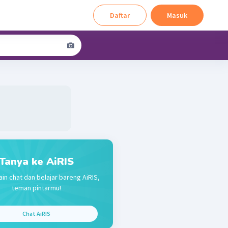
Daftar
Masuk
Tanya ke AiRIS
ain chat dan belajar bareng AiRIS,
teman pintarmu!
Chat AiRIS