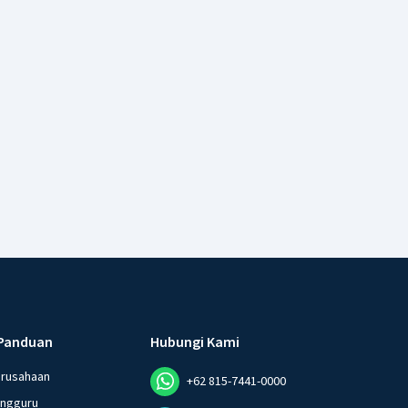
Panduan
Hubungi Kami
erusahaan
+62 815-7441-0000
angguru