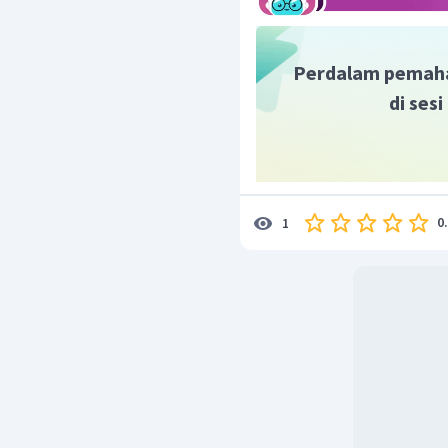
Perdalam pemah
di ses
0
1