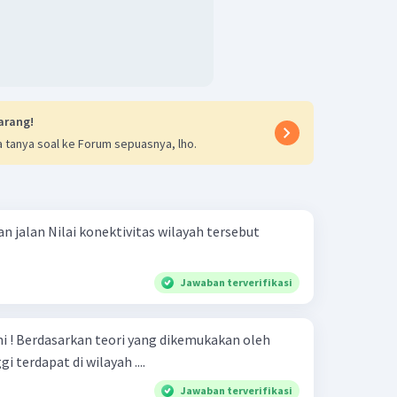
arang!
 tanya soal ke Forum sepuasnya, lho.
n jalan Nilai konektivitas wilayah tersebut
Jawaban terverifikasi
an oleh
i terdapat di wilayah ....
Jawaban terverifikasi