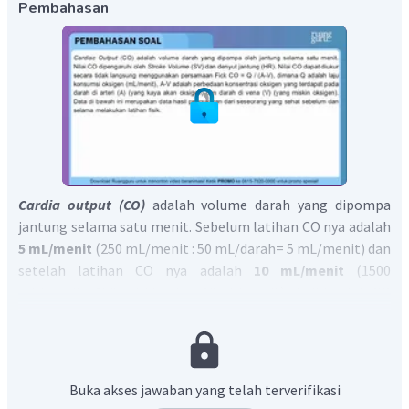
Pembahasan
Cardia output (CO)
adalah volume darah yang dipompa
jantung selama satu menit. Sebelum latihan CO nya adalah
5 mL/menit
(250 mL/menit : 50 mL/darah= 5 mL/menit) dan
setelah latihan CO nya adalah
10 mL/menit
(1500
mL/menit : 150 mL/darah = 10mL/menit). Jadi jumlah CO
meningkat dua kali lipat setelah melakukan latihan.
Jadi, jawaban yang benar adalah BENAR
Buka akses jawaban yang telah terverifikasi