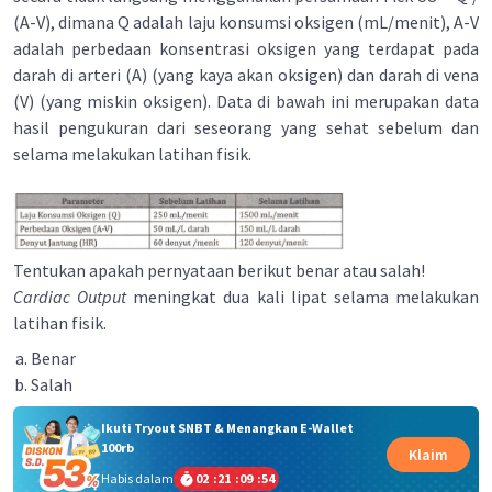
(A-V), dimana Q adalah laju konsumsi oksigen (mL/menit), A-V
adalah perbedaan konsentrasi oksigen yang terdapat pada
darah di arteri (A) (yang kaya akan oksigen) dan darah di vena
(V) (yang miskin oksigen). Data di bawah ini merupakan data
hasil pengukuran dari seseorang yang sehat sebelum dan
selama melakukan latihan fisik.
Tentukan apakah pernyataan berikut benar atau salah!
Cardiac Output
meningkat dua kali lipat selama melakukan
latihan fisik.
Benar
Salah
Ikuti Tryout SNBT & Menangkan E-Wallet
100rb
Klaim
Habis dalam
02
:
21
:
09
:
54