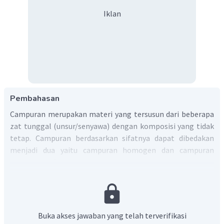
Iklan
Pembahasan
Campuran merupakan materi yang tersusun dari beberapa
zat tunggal (unsur/senyawa) dengan komposisi yang tidak
tetap. Campuran berdasarkan sifatnya dapat dibedakan
menjadi dua yaitu campuran homogen dan campuran
heterogen. Campuran homogen adalah campuran yang
materi penyusunnya sama. Materi tersebut saling
berinteraksi ttapi tidak membentuk zat baru. contoh
campuran homogen adalah air gula. Campuran heterogen
adalah materi/zat yang dibentuk dari beberapa jenis materi
Buka akses jawaban yang telah terverifikasi
yang penyusunnya tidak berinteraksi sehingga masih dapat