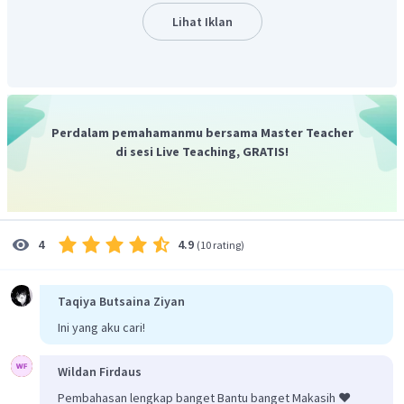
dilihat, contoh campuran heterogen adalah campuran
Lihat Iklan
minyak dan air.
Maka, jawaban yang tepat adalah (D)
Perdalam pemahamanmu bersama Master Teacher
di sesi Live Teaching, GRATIS!
4.9
4
(
10 rating
)
Taqiya Butsaina Ziyan
Ini yang aku cari!
Wildan Firdaus
Pembahasan lengkap banget Bantu banget Makasih ❤️