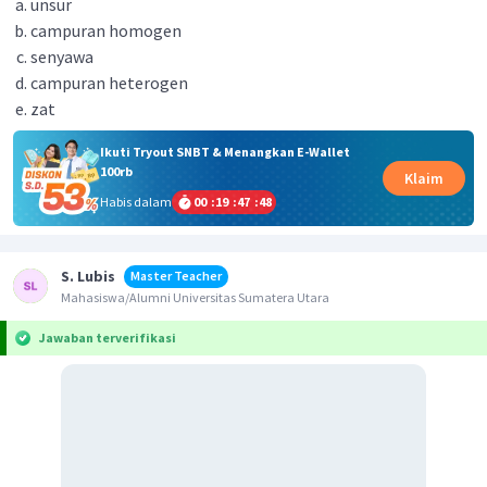
unsur
campuran homogen
senyawa
campuran heterogen
zat
Ikuti Tryout SNBT & Menangkan E-Wallet
100rb
Klaim
Habis dalam
00
:
19
:
47
:
48
S. Lubis
Master Teacher
Mahasiswa/Alumni Universitas Sumatera Utara
Jawaban terverifikasi