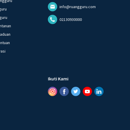
angguru
info@ruangguru.com
guru
guru
02130930000
ntanan
gaduan
entuan
vasi
Ikuti Kami