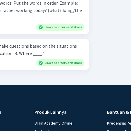
. Put the words in order. Example:
 working today? (what/doing/the
Jawaban terverifikasi
ake questions based on the situations
described. A: I'm going on vacation. B: Where ____?
Jawaban terverifikasi
u
Produk Lainnya
Bantuan & 
Brain Academy Online
Kredensial P