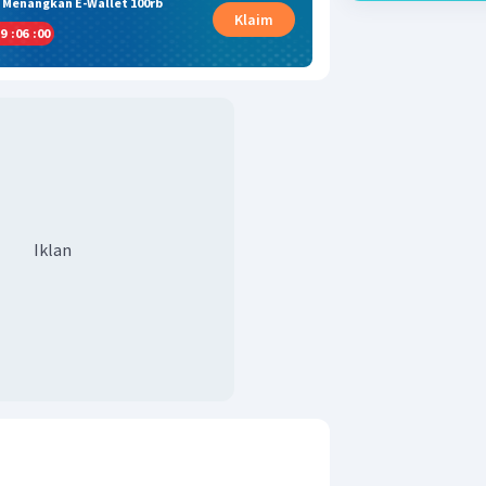
& Menangkan E-Wallet 100rb
Klaim
9
:
05
:
59
Iklan