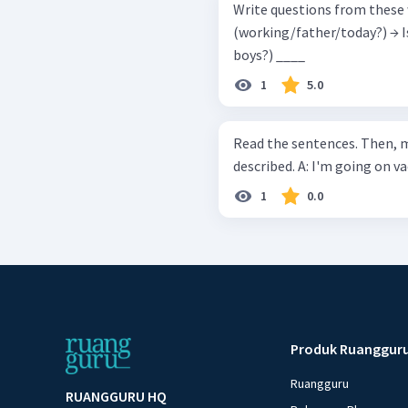
Write questions from these words
(working/father/today?) → Is father
boys?) ____
1
5.0
Read the sentences. Then, m
1
0.0
Produk Ruanggur
Ruangguru
RUANGGURU HQ