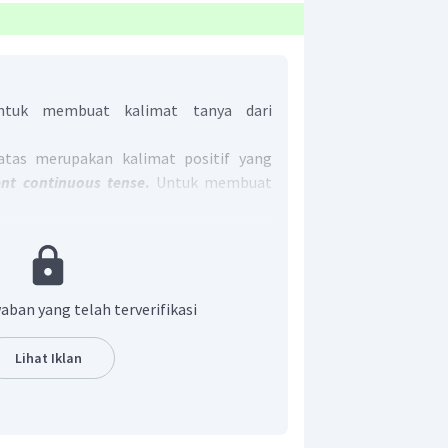
ntuk membuat kalimat tanya dari
atas merupakan kalimat positif yang
ent continuous tense
.
Untuk membuat
ntuk
present continuous tense
kita harus
 to be (is,am,are) + S + V-ing?
 subjek
she/he/it/proper name
;
to be am
; dan
to be are
digunakan untuk subjek
aban yang telah terverifikasi
ersebut adalah
you
, maka kita harus
Lihat Iklan
kan adalah What karena jawaban dari
pen (objek kalimat).
nya menjadi
What are you looking for?
ban yang benar adalah
What are you