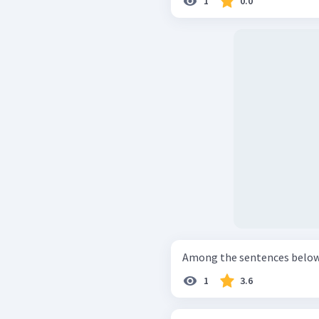
1
0.0
Among the sentences below,
1
3.6