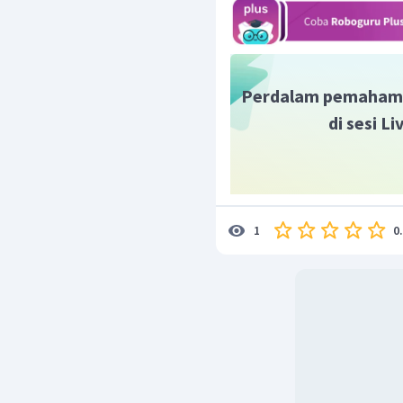
looking for?
Perdalam pemaham
di sesi L
0
1