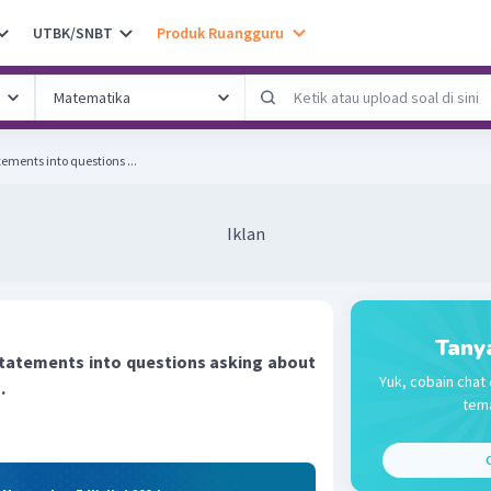
UTBK/SNBT
Produk Ruangguru
ements into questions ...
Iklan
Tany
statements into questions asking about
Yuk, cobain chat 
.
tema
C