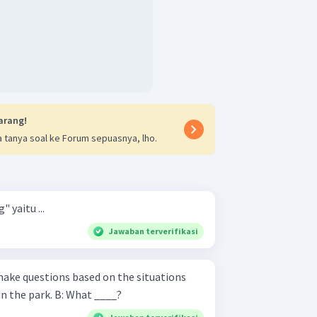
arang!
 tanya soal ke Forum sepuasnya, lho.
 yaitu ...
Jawaban terverifikasi
ake questions based on the situations
described. A: We are playing in the park. B: What ____?