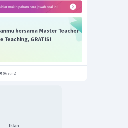
anmu bersama Master Teacher
ive Teaching, GRATIS!
.0
(
0 rating
)
Iklan