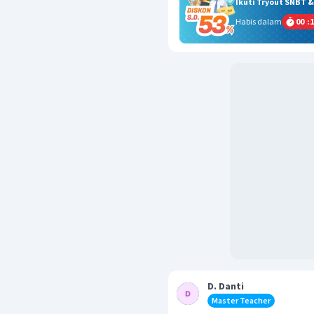
Ikuti Tryout SNBT 
Habis dalam
00
:
1
D. Danti
Master Teacher