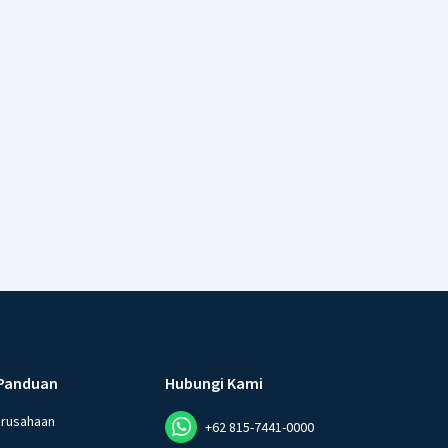
Panduan
Hubungi Kami
erusahaan
+62 815-7441-0000