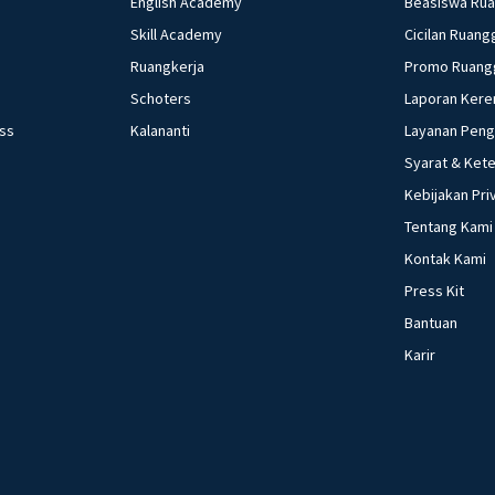
English Academy
Beasiswa Ru
Skill Academy
Cicilan Ruang
Ruangkerja
Promo Ruang
Schoters
Laporan Kere
ess
Kalananti
Layanan Pen
Syarat & Ket
Kebijakan Pri
Tentang Kami
Kontak Kami
Press Kit
Bantuan
Karir