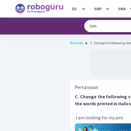
SD
SMP
SMA
Beranda
C. Change the following stat
Pertanyaan
C. Change the following 
the words printed in italics
I am looking for
my pen
.