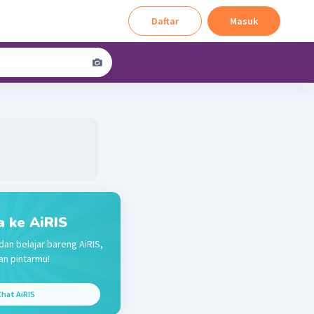
Daftar
Masuk
a ke AiRIS
dan belajar bareng AiRIS,
n pintarmu!
hat AiRIS