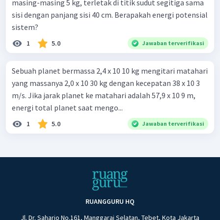
masing-masing 5 kg, terletak di titik sudut segitiga sama
sisi dengan panjang sisi 40 cm. Berapakah energi potensial
sistem?
1
5.0
Jawaban terverifikasi
Sebuah planet bermassa 2,4 x 10 10 kg mengitari matahari
yang massanya 2,0 x 10 30 kg dengan kecepatan 38 x 10 3
m/s. Jika jarak planet ke matahari adalah 57,9 x 10 9 m,
energi total planet saat mengo...
1
5.0
Jawaban terverifikasi
RUANGGURU HQ
Jl. Dr. Saharjo No.161, Manggarai Selatan, Tebet, Kota Jakarta