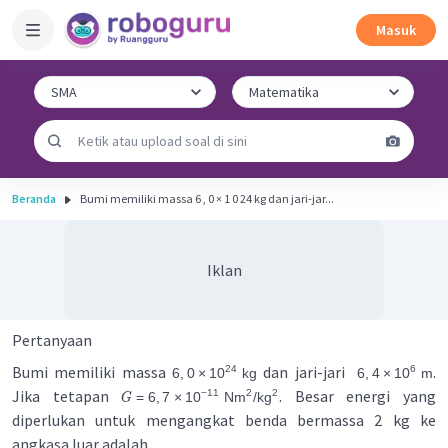
Masuk
Beranda
Bumi memiliki massa 6 , 0 × 1 0 24 kg dan jari-jar...
Iklan
Pertanyaan
Bumi memiliki massa
dan jari-jari
.
24
6
6
,
0
×
1
0
kg
6
,
4
×
1
0
m
Jika tetapan
. Besar energi yang
2
2
−
11
=
6
,
7
×
1
0
Nm
/
kg
G
diperlukan untuk mengangkat benda bermassa 2 kg ke
angkasa luar adalah ...