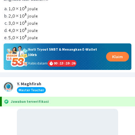
Ikuti Tryout SNBT & Menangkan E-Wallet
100rb
Klaim
Habis dalam
00
:
13
:
19
:
25
Y. Maghfirah
Master Teacher
Jawaban terverifikasi